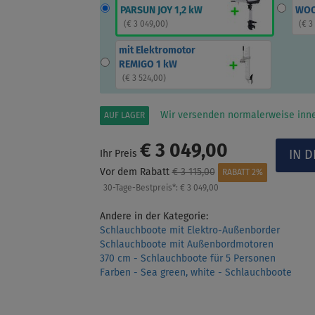
PARSUN JOY 1,2 kW
WOO
(
€ 3 049,00
)
(
€ 3
mit Elektromotor
REMIGO 1 kW
(
€ 3 524,00
)
Wir versenden normalerweise inne
AUF LAGER
€ 3 049,00
Ihr Preis
Vor dem Rabatt
€ 3 115,00
RABATT 2%
30-Tage-Bestpreis*:
€ 3 049,00
Andere in der Kategorie:
Schlauchboote mit Elektro-Außenborder
Schlauchboote mit Außenbordmotoren
370 cm - Schlauchboote für 5 Personen
Farben - Sea green, white - Schlauchboote