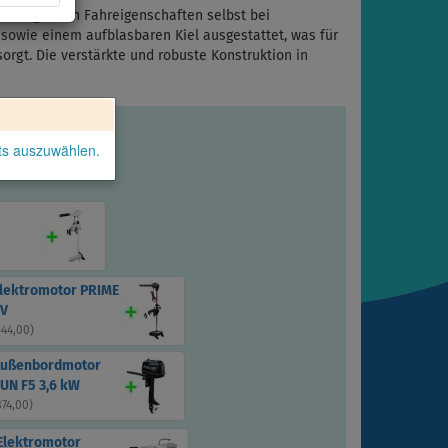
vorragenden Fahreigenschaften selbst bei
sowie einem aufblasbaren Kiel ausgestattet, was für
sorgt. Die verstärkte und robuste Konstruktion in
kts auszuwählen.
Elektromotor PRIME
2V
544,00
)
Außenbordmotor
UN F5 3,6 kW
874,00
)
Elektromotor