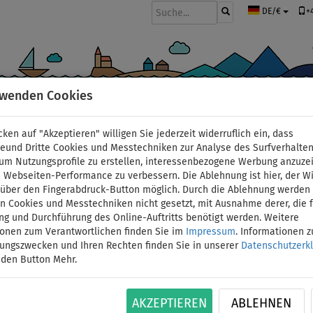
+
DE/€
rwenden Cookies
BOOTE UND MOTOREN
PADDEL
SEGEL
BEKLEIDUNG
ZUBEHÖ
cken auf "Akzeptieren" willigen Sie jederzeit widerruflich ein, dass
deund Dritte Cookies und Messtechniken zur Analyse des Surfverhalte
 um Nutzungsprofile zu erstellen, interessenbezogene Werbung anzuze
 Webseiten-Performance zu verbessern. Die Ablehnung ist hier, der W
Schlauchboot GLADIAT
t über den Fingerabdruck-Button möglich. Durch die Ablehnung werden 
 Cookies und Messtechniken nicht gesetzt, mit Ausnahme derer, die f
ng und Durchführung des Online-Auftritts benötigt werden. Weitere
green white mit Alumi
ionen zum Verantwortlichen finden Sie im
Impressum
. Informationen 
tungszwecken und Ihren Rechten finden Sie in unserer
Datenschutzerk
Elektromotor PARSUN 
 den Button Mehr.
BIS
ID: 12351390850
-2
%
AKZEPTIEREN
ABLEHNEN