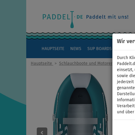
Wir ve
HAUPTSEITE
NEWS
SUP BOARDS
KAJAKS
Durch Kli
Hauptseite
>
Schlauchboote und Motoren
Paddelt.
einsetzt,
sowie die
jederzei
genannten
Darstellu
Informat
Verarbei
und über