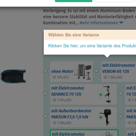
Dieses Schlauchboot überzeugt durch seine her
Wellengang. Es ist mit einem Aluminium-Boden 
eine bessere Stabilität und Manövrierfähigkeit 
Kombination mit…
Mehr Informationen
Wählen Sie eine Variante
Klicken Sie hier, um eine Variante des Produ
mit Elektromotor
ohne Motor
VENOM 65 12V
(
€ 915,00
)
(
€ 1 364,00
)
mit Elektromotor
mit 
ADVANCE 70 12V
70 1
(
€ 1 554,00
)
(
€ 1 
mit Außenbordmotor
mit 
PARSUN F2,6 1,9 kW
PARS
(
€ 1 594,00
)
(
€ 1 
mit Elektromotor
mit 