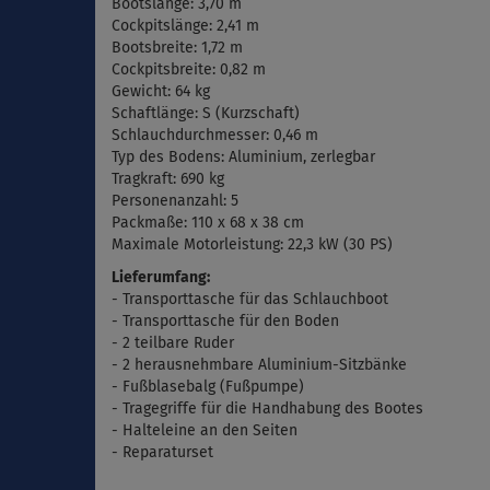
Bootslänge: 3,70 m
Cockpitslänge: 2,41 m
Bootsbreite: 1,72 m
Cockpitsbreite: 0,82 m
Gewicht: 64 kg
Schaftlänge: S (Kurzschaft)
Schlauchdurchmesser: 0,46 m
Typ des Bodens: Aluminium, zerlegbar
Tragkraft: 690 kg
Personenanzahl: 5
Packmaße:
110 x 68 x 38 cm
Maximale
Motorleistung: 22,3 kW (30 PS)
Lieferumfang:
- Transporttasche für das Schlauchboot
- Transporttasche für den Boden
- 2 teilbare Ruder
- 2 herausnehmbare Aluminium-Sitzbänke
-
Fu
ß
blasebalg
(
Fußpumpe)
- Tragegriffe für die Handhabung des Bootes
- Halteleine an den Seiten
- Reparaturset