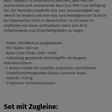
Beim Tubekauf ist außerdem zu beachten, dass man ein
ausreichend stark motorisiertes Boot (cca 15PS+) zur Verfügung
hat.
Der Hersteller empfiehlt eine max. Geschwindigkeit von
16km/h bei Kindern und eine max. Geschwindigkeit von 30 km/h
bei Erwachsenen nicht zu überschreiten. Es ist immer zu
empfehlen auf einem aufblasbaren Tubes eine 50 N
Schwimmweste aus Sicherheitsgründen zu tragen.
- Größe:
157x168x74cm
(aufgeblasen)
- PVC Stärke: 0,65 mm
- Nylon Cover Dicke: 420D + 840D
- Vollständig gepolsterte Komfortgriffe mit Neopren
Knöchelschützern
- 2 Boston-Ventile für schnelles Aufpumpen und Entlerren
-
Schnellverbindungshaken (Quick Connector Hook)
- Gewicht: 11,78 kg
-
2 Kammern-Sicherheitssystem
Set mit Zugleine: