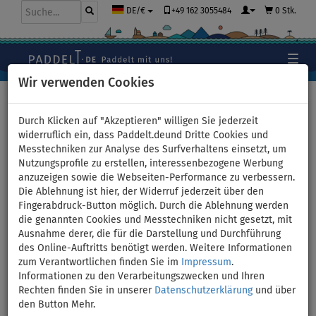
+49 162 3055484
0 Stk.
DE/€
Wir verwenden Cookies
Hauptseite
>
Schlauchboote und Motoren
>
Tubes,
Wasserreifen
>
2 Personen
Durch Klicken auf "Akzeptieren" willigen Sie jederzeit
widerruflich ein, dass Paddelt.deund Dritte Cookies und
Messtechniken zur Analyse des Surfverhaltens einsetzt, um
Nutzungsprofile zu erstellen, interessenbezogene Werbung
Tube SPINERA LET'S GO 2
anzuzeigen sowie die Webseiten-Performance zu verbessern.
Die Ablehnung ist hier, der Widerruf jederzeit über den
Towable 2 Personen -
Fingerabdruck-Button möglich. Durch die Ablehnung werden
die genannten Cookies und Messtechniken nicht gesetzt, mit
Variante: Grund-Set
Ausnahme derer, die für die Darstellung und Durchführung
des Online-Auftritts benötigt werden. Weitere Informationen
zum Verantwortlichen finden Sie im
Impressum
.
VERSAND
GRATIS
Informationen zu den Verarbeitungszwecken und Ihren
Rechten finden Sie in unserer
Datenschutzerklärung
und über
Previous
Nex
den Button Mehr.