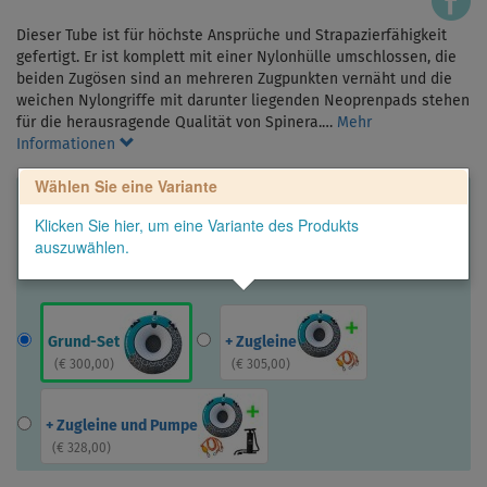
Dieser Tube ist für höchste Ansprüche und Strapazierfähigkeit
gefertigt. Er ist komplett mit einer Nylonhülle umschlossen, die
beiden Zugösen sind an mehreren Zugpunkten vernäht und die
weichen Nylongriffe mit darunter liegenden Neoprenpads stehen
für die herausragende Qualität von Spinera.…
Mehr
Informationen
Wählen Sie eine Variante
Klicken Sie hier, um eine Variante des Produkts
auszuwählen.
Grund-Set
+ Zugleine
(
€ 300,00
)
(
€ 305,00
)
+ Zugleine und Pumpe
(
€ 328,00
)