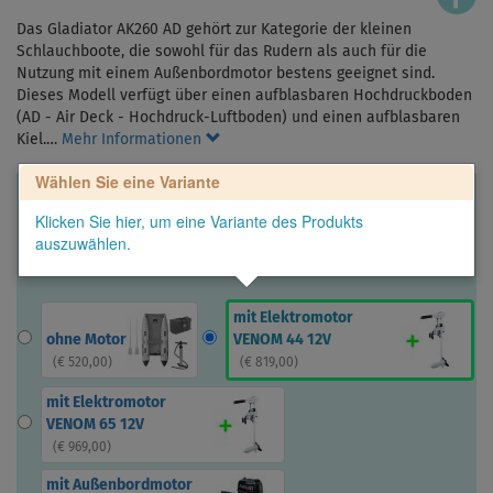
Das Gladiator AK260 AD gehört zur Kategorie der kleinen
Schlauchboote, die sowohl für das Rudern als auch für die
Nutzung mit einem Außenbordmotor bestens geeignet sind.
Dieses Modell verfügt über einen aufblasbaren Hochdruckboden
(AD - Air Deck - Hochdruck-Luftboden) und einen aufblasbaren
Kiel.…
Mehr Informationen
Wählen Sie eine Variante
Klicken Sie hier, um eine Variante des Produkts
auszuwählen.
mit Elektromotor
ohne Motor
VENOM 44 12V
(
€ 520,00
)
(
€ 819,00
)
mit Elektromotor
VENOM 65 12V
(
€ 969,00
)
mit Außenbordmotor