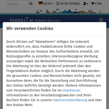
+49 162 3055484
0 Stk.
DE/€
Wir verwenden Cookies
Hauptseite
>
Schlauchboote und Motoren
Durch Klicken auf "Akzeptieren" willigen Sie jederzeit
widerruflich ein, dass Paddelt.deund Dritte Cookies und
Messtechniken zur Analyse des Surfverhaltens einsetzt, um
Schlauchboot GLADIATOR
Nutzungsprofile zu erstellen, interessenbezogene Werbung
anzuzeigen sowie die Webseiten-Performance zu verbessern.
AK260AD green mit Luftboden
Die Ablehnung ist hier, der Widerruf jederzeit über den
Fingerabdruck-Button möglich. Durch die Ablehnung werden
- Set: mit Elektromotor
die genannten Cookies und Messtechniken nicht gesetzt, mit
Ausnahme derer, die für die Darstellung und Durchführung
VENOM 44 12V
des Online-Auftritts benötigt werden. Weitere Informationen
zum Verantwortlichen finden Sie im
Impressum
.
Informationen zu den Verarbeitungszwecken und Ihren
Rechten finden Sie in unserer
Datenschutzerklärung
und über
Previous
Nex
den Button Mehr.