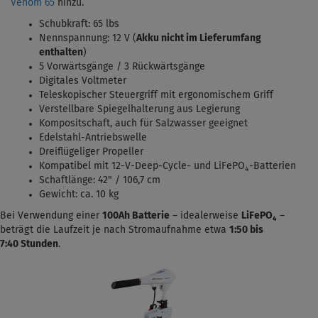
Venom 65
hinzu.
Schubkraft: 65 lbs
Nennspannung: 12 V (
Akku nicht im Lieferumfang
enthalten
)
5 Vorwärtsgänge / 3 Rückwärtsgänge
Digitales Voltmeter
Teleskopischer Steuergriff mit ergonomischem Griff
Verstellbare Spiegelhalterung aus Legierung
Kompositschaft, auch für Salzwasser geeignet
Edelstahl-Antriebswelle
Dreiflügeliger Propeller
Kompatibel mit 12-V-Deep-Cycle- und LiFePO₄-Batterien
Schaftlänge: 42" / 106,7 cm
Gewicht: ca. 10 kg
Bei Verwendung einer
100Ah Batterie
– idealerweise
LiFePO₄
–
beträgt die Laufzeit je nach Stromaufnahme etwa
1:50 bis
7:40
Stunden
.