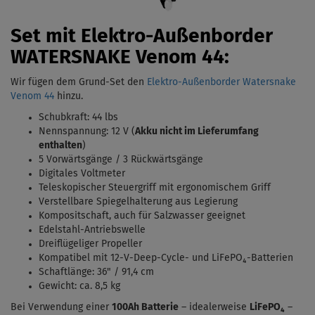
Set mit Elektro-Außenborder
WATERSNAKE Venom 44:
Wir fügen dem Grund-Set den
Elektro-Außenborder Watersnake
Venom 44
hinzu.
Schubkraft: 44 lbs
Nennspannung: 12 V (
Akku nicht im Lieferumfang
enthalten
)
5 Vorwärtsgänge / 3 Rückwärtsgänge
Digitales Voltmeter
Teleskopischer Steuergriff mit ergonomischem Griff
Verstellbare Spiegelhalterung aus Legierung
Kompositschaft, auch für Salzwasser geeignet
Edelstahl-Antriebswelle
Dreiflügeliger Propeller
Kompatibel mit 12-V-Deep-Cycle- und LiFePO₄-Batterien
Schaftlänge: 36" / 91,4 cm
Gewicht: ca. 8,5 kg
Bei Verwendung einer
100Ah Batterie
– idealerweise
LiFePO₄
–