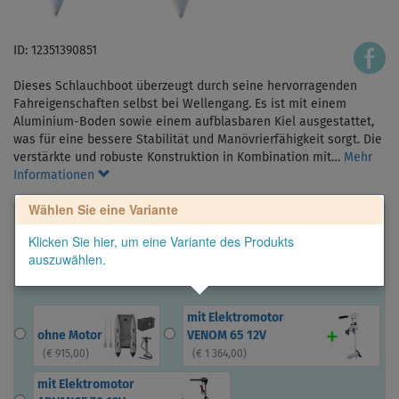
ID: 12351390851
Dieses Schlauchboot überzeugt durch seine hervorragenden
Fahreigenschaften selbst bei Wellengang. Es ist mit einem
Aluminium-Boden sowie einem aufblasbaren Kiel ausgestattet,
was für eine bessere Stabilität und Manövrierfähigkeit sorgt. Die
verstärkte und robuste Konstruktion in Kombination mit…
Mehr
Informationen
Wählen Sie eine Variante
Klicken Sie hier, um eine Variante des Produkts
auszuwählen.
mit Elektromotor
ohne Motor
VENOM 65 12V
(
€ 915,00
)
(
€ 1 364,00
)
mit Elektromotor