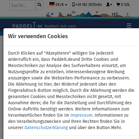
+49 162 3055484
0 Stk.
DE/€
Wir verwenden Cookies
Hauptseite
>
Schlauchboote und Motoren
Durch Klicken auf "Akzeptieren" willigen Sie jederzeit
widerruflich ein, dass Paddelt.deund Dritte Cookies und
Messtechniken zur Analyse des Surfverhaltens einsetzt, um
Schlauchboot GLADIATOR
Nutzungsprofile zu erstellen, interessenbezogene Werbung
anzuzeigen sowie die Webseiten-Performance zu verbessern.
CLASSIC B370AL sea green
Die Ablehnung ist hier, der Widerruf jederzeit über den
Fingerabdruck-Button möglich. Durch die Ablehnung werden die
white mit Aluminiumboden -
genannten Cookies und Messtechniken nicht gesetzt, mit
Ausnahme derer, die für die Darstellung und Durchführung des
Set: mit Elektromotor
Online-Auftritts benötigt werden. Weitere Informationen zum
Verantwortlichen finden Sie im
Impressum
. Informationen zu
WOOLONG 1,5 kW
den Verarbeitungszwecken und Ihren Rechten finden Sie in
unserer
Datenschutzerklärung
und über den Button Mehr.
BIS