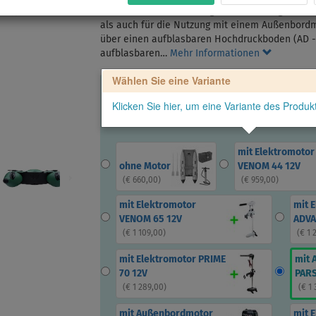
Das Gladiator AK300 AD gehört zur Kategorie de
als auch für die Nutzung mit einem Außenbordm
über einen aufblasbaren Hochdruckboden (AD -
aufblasbaren…
Mehr Informationen
Wählen Sie eine Variante
Klicken Sie hier, um eine Variante des Produ
mit Elektromotor
ohne Motor
VENOM 44 12V
(
€ 660,00
)
(
€ 959,00
)
mit Elektromotor
mit 
VENOM 65 12V
ADVA
(
€ 1 109,00
)
(
€ 1 
mit Elektromotor PRIME
mit 
70 12V
PARS
(
€ 1 289,00
)
(
€ 1
mit Außenbordmotor
mit 