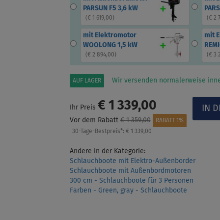
PARSUN F5 3,6 kW
PARS
(
€ 1 619,00
)
(
€ 2 
mit Elektromotor
mit 
WOOLONG 1,5 kW
REMI
(
€ 2 894,00
)
(
€ 3 
Wir versenden normalerweise inne
AUF LAGER
€ 1 339,00
Ihr Preis
Vor dem Rabatt
€ 1 359,00
RABATT 1%
30-Tage-Bestpreis*:
€ 1 339,00
Andere in der Kategorie:
Schlauchboote mit Elektro-Außenborder
Schlauchboote mit Außenbordmotoren
300 cm - Schlauchboote für 3 Personen
Farben - Green, gray - Schlauchboote