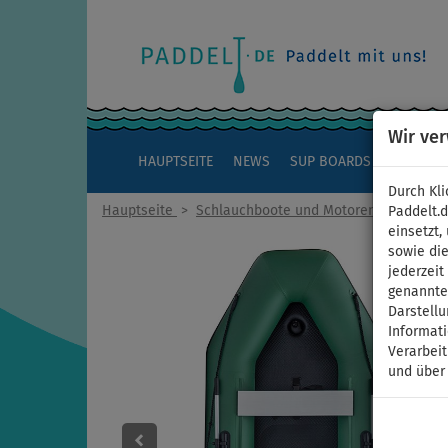
Wir ve
HAUPTSEITE
NEWS
SUP BOARDS
KAJAKS
Durch Kli
Hauptseite
>
Schlauchboote und Motoren
Paddelt.
einsetzt,
sowie die
jederzei
genannten
Darstellu
Informat
Verarbei
und über