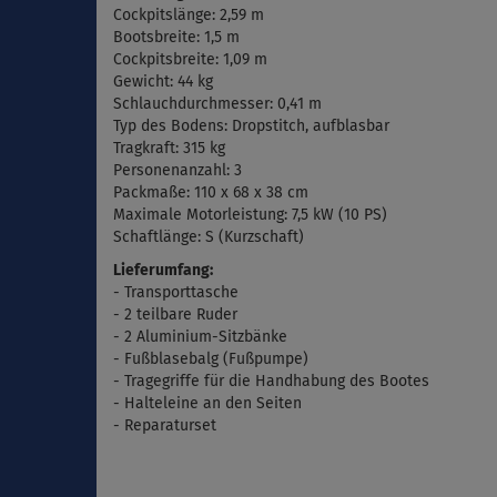
Cockpitslänge: 2,59 m
Bootsbreite: 1,5 m
Cockpitsbreite: 1,09 m
Gewicht: 44 kg
Schlauchdurchmesser: 0,41 m
Typ des Bodens: Dropstitch, aufblasbar
Tragkraft: 315 kg
Personenanzahl: 3
Packmaße:
110 x 68 x 38 cm
Maximale
Motorleistung: 7,5 kW (10 PS)
Schaftlänge: S (Kurzschaft)
Lieferumfang:
- Transporttasche
- 2 teilbare Ruder
- 2 Aluminium-Sitzbänke
- Fu
ßblasebalg (
Fußpumpe)
- Tragegriffe für die Handhabung des Bootes
- Halteleine an den Seiten
- Reparaturset