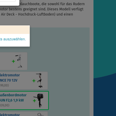
r kleinen Schlauchboote, die sowohl für das Rudern
otor bestens geeignet sind. Dieses Modell verfügt
 Air Deck - Hochdruck-Luftboden) und einen
kts auszuwählen.
Elektromotor
NCE 70 12V
299,00
)
Außenbordmotor
UN F2,6 1,9 kW
 339,00
)
Elektromotor