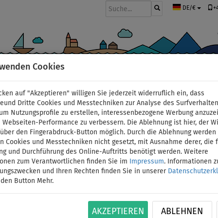
+
DE/€
rwenden Cookies
BOOTE UND MOTOREN
PADDEL
SEGEL
BEKLEIDUNG
ZUBEHÖ
cken auf "Akzeptieren" willigen Sie jederzeit widerruflich ein, dass
deund Dritte Cookies und Messtechniken zur Analyse des Surfverhalte
 um Nutzungsprofile zu erstellen, interessenbezogene Werbung anzuze
 Webseiten-Performance zu verbessern. Die Ablehnung ist hier, der W
Schlauchboot GLADIA
t über den Fingerabdruck-Button möglich. Durch die Ablehnung werden 
 Cookies und Messtechniken nicht gesetzt, mit Ausnahme derer, die f
ng und Durchführung des Online-Auftritts benötigt werden. Weitere
green mit Luftboden - 
ionen zum Verantwortlichen finden Sie im
Impressum
. Informationen 
tungszwecken und Ihren Rechten finden Sie in unserer
Datenschutzerk
Außenbordmotor PARSU
 den Button Mehr.
BIS
ID: 12351390800
-1
%
AKZEPTIEREN
ABLEHNEN