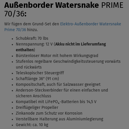
Außenborder
Watersnake
PRIME
70/36
:
Wir fügen dem Grund-Set den
Elektro-Außenborder Watersnake
Prime 70/36
hinzu.
Schubkraft: 70 lbs
Nennspannung: 12 V (
Akku nicht im Lieferumfang
enthalten
)
Bürstenloser Motor mit hohem Wirkungsgrad
Stufenlos regelbare Geschwindigkeitssteuerung vorwärts
und rückwärts
Teleskopischer Steuergriff
Schaftlänge 36'' (91 cm)
Kompositschaft, auch für Salzwasser geeignet
Anderson-Steckverbinder für einen einfachen und
sicheren Anschluss
Kompatibel mit LiFePO₄-Batterien bis 14,5 V
Dreiflügeliger Propeller
Zinkanode zum Schutz vor Korrosion
Verstellbare Halterung aus Aluminiumlegierung
Gewicht: ca. 10 kg