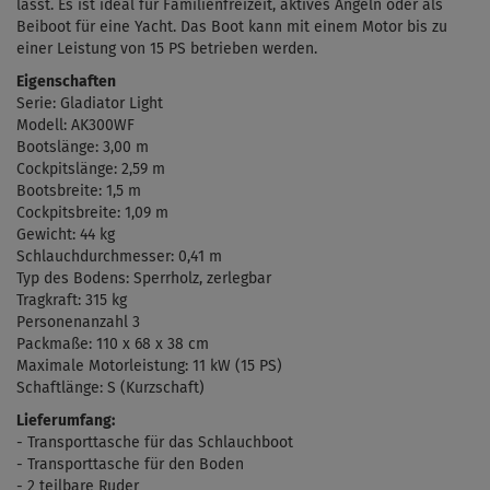
lässt. Es ist ideal für Familienfreizeit, aktives Angeln oder als
Beiboot für eine Yacht. Das Boot kann mit einem Motor bis zu
einer Leistung von 15 PS betrieben werden.
Eigenschaften
Serie: Gladiator Light
Modell: AK300WF
Bootslänge: 3,00 m
Cockpitslänge: 2,59 m
Bootsbreite: 1,5 m
Cockpitsbreite: 1,09 m
Gewicht: 44 kg
Schlauchdurchmesser: 0,41 m
Typ des Bodens: Sperrholz, zerlegbar
Tragkraft: 315 kg
Personenanzahl 3
Packmaße:
110 x 68 x 38 cm
Maximale
Motorleistung: 11 kW (15 PS)
Schaftlänge: S (Kurzschaft)
Lieferumfang:
- Transporttasche für das Schlauchboot
- Transporttasche für den Boden
- 2 teilbare Ruder