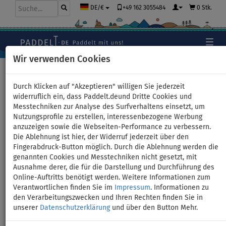
+49 162 3055484
0 Stk.
DE/€
Wir verwenden Cookies
Hauptseite
>
Schlauchboote und Motoren
Durch Klicken auf "Akzeptieren" willigen Sie jederzeit
widerruflich ein, dass Paddelt.deund Dritte Cookies und
Messtechniken zur Analyse des Surfverhaltens einsetzt, um
Schlauchboot GLADIATOR
Nutzungsprofile zu erstellen, interessenbezogene Werbung
anzuzeigen sowie die Webseiten-Performance zu verbessern.
LIGHT AK300WF green mit
Die Ablehnung ist hier, der Widerruf jederzeit über den
Fingerabdruck-Button möglich. Durch die Ablehnung werden die
Lattenboden - Set: mit
genannten Cookies und Messtechniken nicht gesetzt, mit
Ausnahme derer, die für die Darstellung und Durchführung des
Außenbordmotor PARSUN
Online-Auftritts benötigt werden. Weitere Informationen zum
Verantwortlichen finden Sie im
Impressum
. Informationen zu
F2,6 1,9 kW
den Verarbeitungszwecken und Ihren Rechten finden Sie in
unserer
Datenschutzerklärung
und über den Button Mehr.
BIS