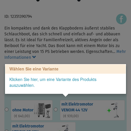
ID: 12351390794
Ein kompaktes und dank des Klappbodens äußerst stabiles
Schlauchboot, das sich schnell und einfach auf- und abbauen
lässt. Es ist ideal für Familienfreizeit, aktives Angeln oder als
Beiboot für eine Yacht. Das Boot kann mit einem Motor bis zu
einer Leistung von 15 PS betrieben werden. Eigenschaften…
Mehr
Informationen
Wählen Sie eine Variante
Klicken Sie hier, um eine Variante des Produkts
auszuwählen.
mit Elektromotor
ohne Motor
VENOM 44 12V
(
€ 640,00
)
(
€ 939,00
)
mit Elektromotor