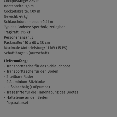
Cockpitslänge: 2,59 m
Bootsbreite: 1,5 m
Cockpitsbreite: 1,09 m
Gewicht: 44 kg
Schlauchdurchmesser: 0,41 m
Typ des Bodens: Sperrholz, zerlegbar
Tragkraft: 315 kg
Personenanzahl 3
Packmaße:
110 x 68 x 38 cm
Maximale
Motorleistung: 11 kW (15 PS)
Schaftlänge: S (Kurzschaft)
Lieferumfang:
- Transporttasche für das Schlauchboot
- Transporttasche für den Boden
- 2 teilbare Ruder
- 2 Aluminium-Sitzbänke
- Fu
ß
blasebalg
(
Fußpumpe)
- Tragegriffe für die Handhabung des Bootes
- Halteleine an den Seiten
- Reparaturset