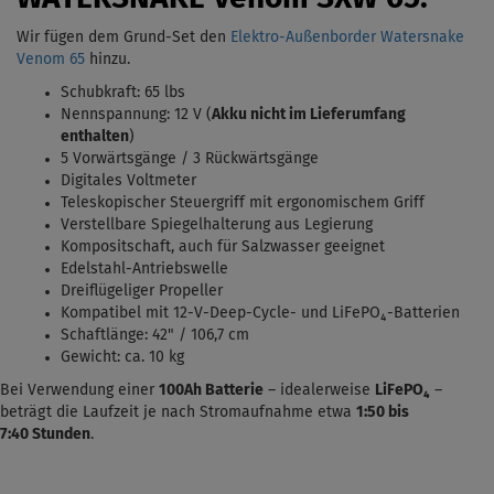
Wir fügen dem Grund-Set den
Elektro-Außenborder Watersnake
Venom 65
hinzu.
Schubkraft: 65 lbs
Nennspannung: 12 V (
Akku nicht im Lieferumfang
enthalten
)
5 Vorwärtsgänge / 3 Rückwärtsgänge
Digitales Voltmeter
Teleskopischer Steuergriff mit ergonomischem Griff
Verstellbare Spiegelhalterung aus Legierung
Kompositschaft, auch für Salzwasser geeignet
Edelstahl-Antriebswelle
Dreiflügeliger Propeller
Kompatibel mit 12-V-Deep-Cycle- und LiFePO₄-Batterien
Schaftlänge: 42" / 106,7 cm
Gewicht: ca. 10 kg
Bei Verwendung einer
100Ah Batterie
– idealerweise
LiFePO₄
–
beträgt die Laufzeit je nach Stromaufnahme etwa
1:50 bis
7:40
Stunden
.