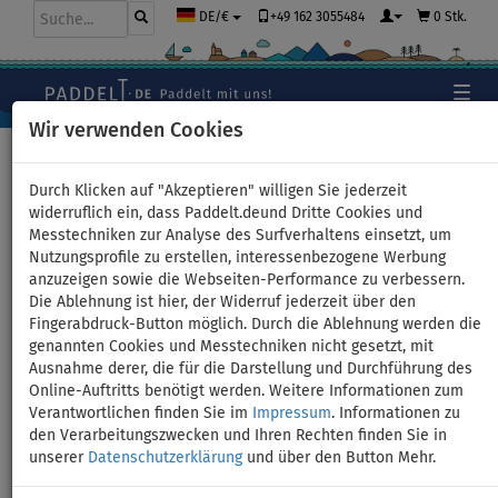
+49 162 3055484
0 Stk.
DE/€
Wir verwenden Cookies
Hauptseite
>
Schlauchboote und Motoren
Durch Klicken auf "Akzeptieren" willigen Sie jederzeit
widerruflich ein, dass Paddelt.deund Dritte Cookies und
Messtechniken zur Analyse des Surfverhaltens einsetzt, um
Schlauchboot GLADIATOR
Nutzungsprofile zu erstellen, interessenbezogene Werbung
anzuzeigen sowie die Webseiten-Performance zu verbessern.
LIGHT AK300WF green mit
Die Ablehnung ist hier, der Widerruf jederzeit über den
Fingerabdruck-Button möglich. Durch die Ablehnung werden die
Lattenboden - Set: mit
genannten Cookies und Messtechniken nicht gesetzt, mit
Ausnahme derer, die für die Darstellung und Durchführung des
Elektromotor PRIME 70 12V
Online-Auftritts benötigt werden. Weitere Informationen zum
Verantwortlichen finden Sie im
Impressum
. Informationen zu
den Verarbeitungszwecken und Ihren Rechten finden Sie in
unserer
Datenschutzerklärung
und über den Button Mehr.
Previous
Nex