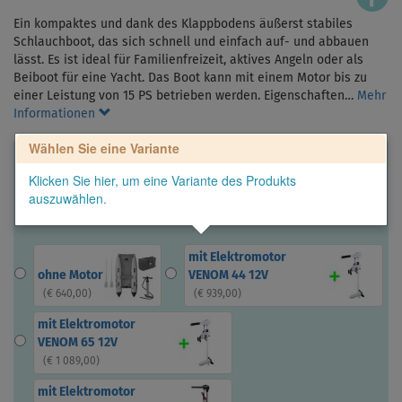
Ein kompaktes und dank des Klappbodens äußerst stabiles
Schlauchboot, das sich schnell und einfach auf- und abbauen
lässt. Es ist ideal für Familienfreizeit, aktives Angeln oder als
Beiboot für eine Yacht. Das Boot kann mit einem Motor bis zu
einer Leistung von 15 PS betrieben werden. Eigenschaften…
Mehr
Informationen
Wählen Sie eine Variante
Klicken Sie hier, um eine Variante des Produkts
auszuwählen.
mit Elektromotor
ohne Motor
VENOM 44 12V
(
€ 640,00
)
(
€ 939,00
)
mit Elektromotor
VENOM 65 12V
(
€ 1 089,00
)
mit Elektromotor