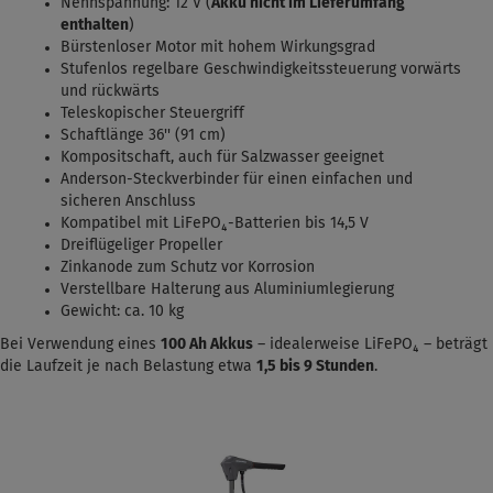
Nennspannung: 12 V (
Akku nicht im Lieferumfang
enthalten
)
Bürstenloser Motor mit hohem Wirkungsgrad
Stufenlos regelbare Geschwindigkeitssteuerung vorwärts
und rückwärts
Teleskopischer Steuergriff
Schaftlänge 36'' (91 cm)
Kompositschaft, auch für Salzwasser geeignet
Anderson-Steckverbinder für einen einfachen und
sicheren Anschluss
Kompatibel mit LiFePO₄-Batterien bis 14,5 V
Dreiflügeliger Propeller
Zinkanode zum Schutz vor Korrosion
Verstellbare Halterung aus Aluminiumlegierung
Gewicht: ca. 10 kg
Bei Verwendung eines
100 Ah Akkus
– idealerweise LiFePO₄ – beträgt
die Laufzeit je nach Belastung etwa
1,5
bis 9 Stunden
.