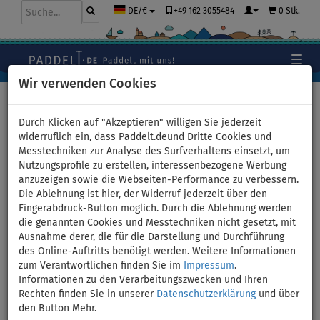
+49 162 3055484
0 Stk.
DE/€
Wir verwenden Cookies
Hauptseite
>
Schlauchboote und Motoren
>
Elektro-
Außenborder
Durch Klicken auf "Akzeptieren" willigen Sie jederzeit
widerruflich ein, dass Paddelt.deund Dritte Cookies und
Messtechniken zur Analyse des Surfverhaltens einsetzt, um
Nutzungsprofile zu erstellen, interessenbezogene Werbung
Elektro-Außenborder für
anzuzeigen sowie die Webseiten-Performance zu verbessern.
Die Ablehnung ist hier, der Widerruf jederzeit über den
Boote
Fingerabdruck-Button möglich. Durch die Ablehnung werden
die genannten Cookies und Messtechniken nicht gesetzt, mit
Ausnahme derer, die für die Darstellung und Durchführung
des Online-Auftritts benötigt werden. Weitere Informationen
zum Verantwortlichen finden Sie im
Impressum
.
Informationen zu den Verarbeitungszwecken und Ihren
Rechten finden Sie in unserer
Datenschutzerklärung
und über
den Button Mehr.