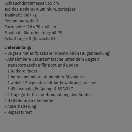
Schlauchdurchmesser: 55 cm
Typ des Bodens: Aluminium, zerlegbar
Tragkraft: 1087 kg
Personenanzahl: 7
Packmaße:
126 x 70 x 40 cm
Maximale
Motorleistung: 40 PS
Schaftlänge: S (Kurzschaft)
Lieferumfang:
- Bugzelt mit aufblasbarer Konstruktion (Bugabdeckung)
- Abnehmbare Stauraumtasche unter dem Bugzelt
- Transporttaschen für Boot und Boden
- 2 teilbare Ruder
- 2 herausnehmbare Aluminium-Sitzbänke
- 2 weiche Sitzpolster mit Aufbewahrungstaschen
-
Fu
ß
blasebalg
(
Fußpumpe) BRAVO 7
- 5 Tragegriffe für die Handhabung des Bootes
- Halteleine an den Seiten
- Ankerhalterung
- Reparaturset