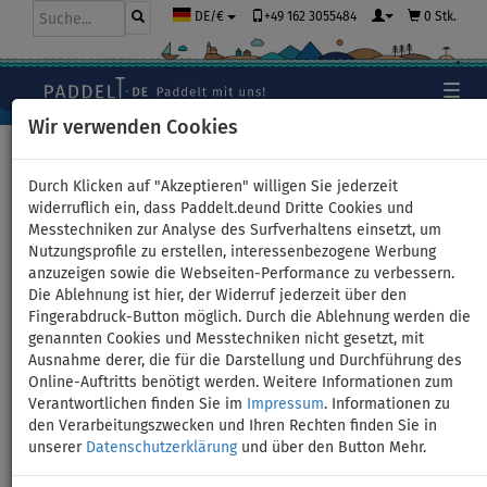
+49 162 3055484
0 Stk.
DE/€
Wir verwenden Cookies
Hauptseite
>
Schlauchboote und Motoren
Durch Klicken auf "Akzeptieren" willigen Sie jederzeit
widerruflich ein, dass Paddelt.deund Dritte Cookies und
Messtechniken zur Analyse des Surfverhaltens einsetzt, um
Schlauchboot GLADIATOR
Nutzungsprofile zu erstellen, interessenbezogene Werbung
anzuzeigen sowie die Webseiten-Performance zu verbessern.
ACTIVE C420AL orange dark
Die Ablehnung ist hier, der Widerruf jederzeit über den
Fingerabdruck-Button möglich. Durch die Ablehnung werden die
grey mit Aluminiumboden -
genannten Cookies und Messtechniken nicht gesetzt, mit
Ausnahme derer, die für die Darstellung und Durchführung des
Set: mit Außenbordmotor
Online-Auftritts benötigt werden. Weitere Informationen zum
Verantwortlichen finden Sie im
Impressum
. Informationen zu
PARSUN F5 3,6 kW
den Verarbeitungszwecken und Ihren Rechten finden Sie in
unserer
Datenschutzerklärung
und über den Button Mehr.
BIS