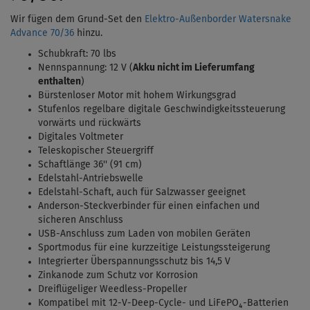
Wir fügen dem Grund-Set den
Elektro-Außenborder Watersnake
Advance 70/36
hinzu.
Schubkraft: 70 lbs
Nennspannung: 12 V (
Akku nicht im Lieferumfang
enthalten
)
Bürstenloser Motor mit hohem Wirkungsgrad
Stufenlos regelbare digitale Geschwindigkeitssteuerung
vorwärts und rückwärts
Digitales Voltmeter
Teleskopischer Steuergriff
Schaftlänge 36'' (91 cm)
Edelstahl-Antriebswelle
Edelstahl-Schaft, auch für Salzwasser geeignet
Anderson-Steckverbinder für einen einfachen und
sicheren Anschluss
USB-Anschluss zum Laden von mobilen Geräten
Sportmodus für eine kurzzeitige Leistungssteigerung
Integrierter Überspannungsschutz bis 14,5 V
Zinkanode zum Schutz vor Korrosion
Dreiflügeliger Weedless-Propeller
Kompatibel mit 12-V-Deep-Cycle- und LiFePO₄-Batterien