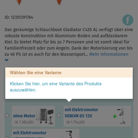
ID: 12351391764
Das geräumige Schlauchboot Gladiator C420 AL verfügt über eine
robuste Konstruktion mit Aluminium-Boden und aufblasbarem
Kiel. Es bietet Platz für bis zu 7 Personen und ist somit ideal für
Familienfreizeit oder zum Angeln. Dank der Motorisierung von bis
zu 40 PS ist es auch für den Wassersport…
Mehr Informationen
Wählen Sie eine Variante
Klicken Sie hier, um eine Variante des Produkts
auszuwählen.
mit Elektromotor
ohne Motor
VENOM 65 12V
(
€ 1 265,00
)
(
€ 1 714,00
)
mit Elektromotor