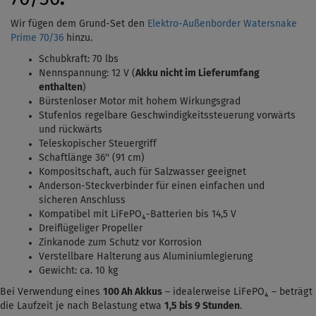
Wir fügen dem Grund-Set den
Elektro-Außenborder Watersnake
Prime 70/36
hinzu.
Schubkraft: 70 lbs
Nennspannung: 12 V (
Akku nicht im Lieferumfang
enthalten
)
Bürstenloser Motor mit hohem Wirkungsgrad
Stufenlos regelbare Geschwindigkeitssteuerung vorwärts
und rückwärts
Teleskopischer Steuergriff
Schaftlänge 36'' (91 cm)
Kompositschaft, auch für Salzwasser geeignet
Anderson-Steckverbinder für einen einfachen und
sicheren Anschluss
Kompatibel mit LiFePO₄-Batterien bis 14,5 V
Dreiflügeliger Propeller
Zinkanode zum Schutz vor Korrosion
Verstellbare Halterung aus Aluminiumlegierung
Gewicht: ca. 10 kg
Bei Verwendung eines
100 Ah Akkus
– idealerweise LiFePO₄ – beträgt
die Laufzeit je nach Belastung etwa
1,5
bis 9 Stunden
.