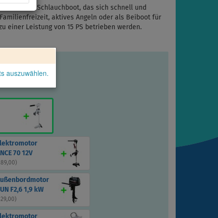
t stabiles Schlauchboot, das sich schnell und
Familienfreizeit, aktives Angeln oder als Beiboot für
zu einer Leistung von 15 PS betrieben werden.
kts auszuwählen.
Elektromotor
NCE 70 12V
289,00
)
Außenbordmotor
UN F2,6 1,9 kW
329,00
)
Elektromotor