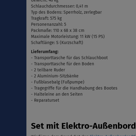
Gewicht: 46 kg
Schlauchdurchmesser: 0,41 m
Typ des Bodens:
Sperrholz, zerlegbar
Tragkraft: 575 kg
Personenanzahl: 5
Packmaße:
110 x 68 x 38 cm
Maximale
Motorleistung: 11 kW (15 PS)
Schaftlänge: S (Kurzschaft)
Lieferumfang:
- Transporttasche für das Schlauchboot
- Transporttasche für den Boden
- 2 teilbare Ruder
- 2 Aluminium-Sitzbänke
-
Fu
ß
blasebalg
(
Fußpumpe)
- Tragegriffe für die Handhabung des Bootes
- Halteleine an den Seiten
- Reparaturset
Set mit Elektro-Außenbor