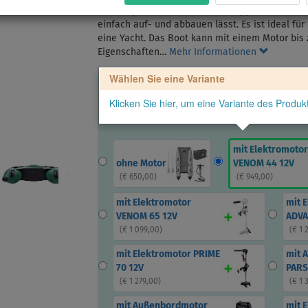
Ein kompaktes und dank des Klappbodens äußers
einfach auf- und abbauen lässt. Es ist ideal für 
eine Yacht. Das Boot kann mit einem Motor bis 
Eigenschaften…
Mehr Informationen
Wählen Sie eine Variante
Klicken Sie hier, um eine Variante des Produ
mit Elektromotor
ohne Motor
VENOM 44 12V
(
€ 650,00
)
(
€ 949,00
)
mit Elektromotor
mit 
VENOM 65 12V
ADVA
(
€ 1 099,00
)
(
€ 1 
mit Elektromotor PRIME
mit 
70 12V
PARS
(
€ 1 279,00
)
(
€ 1 
mit Außenbordmotor
mit 