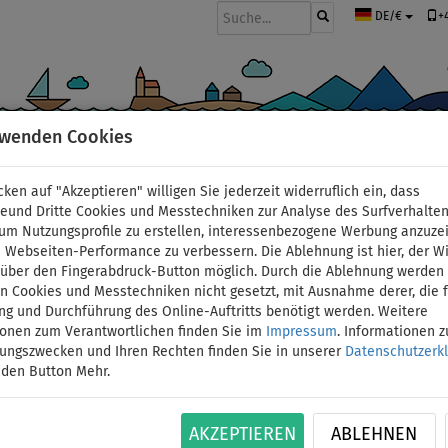
+
DE/€
rwenden Cookies
BOOTE UND MOTOREN
PADDEL
SEGEL
BEKLEIDUNG
ZUBEHÖ
cken auf "Akzeptieren" willigen Sie jederzeit widerruflich ein, dass
deund Dritte Cookies und Messtechniken zur Analyse des Surfverhalte
 um Nutzungsprofile zu erstellen, interessenbezogene Werbung anzuze
 Webseiten-Performance zu verbessern. Die Ablehnung ist hier, der W
Schlauchboot GLADIA
t über den Fingerabdruck-Button möglich. Durch die Ablehnung werden 
 Cookies und Messtechniken nicht gesetzt, mit Ausnahme derer, die f
ng und Durchführung des Online-Auftritts benötigt werden. Weitere
green mit Lattenboden
ionen zum Verantwortlichen finden Sie im
Impressum
. Informationen 
tungszwecken und Ihren Rechten finden Sie in unserer
Datenschutzerk
VENOM 44 12V
 den Button Mehr.
ID: 12351391848
AKZEPTIEREN
ABLEHNEN