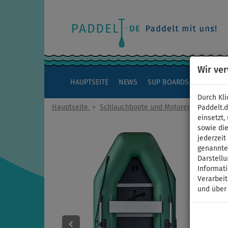
Wir ve
HAUPTSEITE
NEWS
SUP BOARDS
KAJAKS
Durch Kli
Hauptseite
>
Schlauchboote und Motoren
Paddelt.
einsetzt,
sowie die
jederzei
genannten
Darstellu
Informat
Verarbei
und über