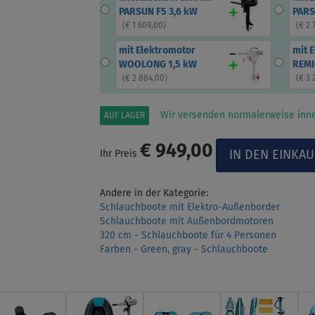
PARSUN F5 3,6 kW
PARS
(
€ 1 609,00
)
(
€ 2 
mit Elektromotor
mit 
WOOLONG 1,5 kW
REMI
(
€ 2 884,00
)
(
€ 3 
Wir versenden normalerweise inne
AUF LAGER
€ 949,00
Ihr Preis
Andere in der Kategorie:
Schlauchboote mit Elektro-Außenborder
Schlauchboote mit Außenbordmotoren
320 cm - Schlauchboote für 4 Personen
Farben - Green, gray - Schlauchboote