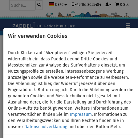
+49 162 3055484
0 Stk.
DE/€
Wir verwenden Cookies
Hauptseite
>
Schlauchboote und Motoren
Durch Klicken auf "Akzeptieren" willigen Sie jederzeit
widerruflich ein, dass Paddelt.deund Dritte Cookies und
Messtechniken zur Analyse des Surfverhaltens einsetzt, um
Schlauchboot GLADIATOR
Nutzungsprofile zu erstellen, interessenbezogene Werbung
anzuzeigen sowie die Webseiten-Performance zu verbessern.
CLASSIC B330AD black
Die Ablehnung ist hier, der Widerruf jederzeit über den
Fingerabdruck-Button möglich. Durch die Ablehnung werden die
turquoise mit Luftboden -
genannten Cookies und Messtechniken nicht gesetzt, mit
Ausnahme derer, die für die Darstellung und Durchführung des
Set: ohne Motor
Online-Auftritts benötigt werden. Weitere Informationen zum
Verantwortlichen finden Sie im
Impressum
. Informationen zu
den Verarbeitungszwecken und Ihren Rechten finden Sie in
unserer
Datenschutzerklärung
und über den Button Mehr.
Previous
Nex