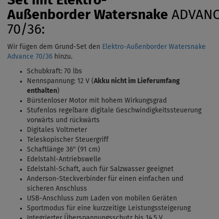
Set mit Elektro-
Außenborder
Watersnake
ADVAN
70/36:
Wir fügen dem Grund-Set den
Elektro-Außenborder Watersnake
Advance 70/36
hinzu.
Schubkraft: 70 lbs
Nennspannung: 12 V (
Akku nicht im Lieferumfang
enthalten
)
Bürstenloser Motor mit hohem Wirkungsgrad
Stufenlos regelbare digitale Geschwindigkeitssteuerung
vorwärts und rückwärts
Digitales Voltmeter
Teleskopischer Steuergriff
Schaftlänge 36'' (91 cm)
Edelstahl-Antriebswelle
Edelstahl-Schaft, auch für Salzwasser geeignet
Anderson-Steckverbinder für einen einfachen und
sicheren Anschluss
USB-Anschluss zum Laden von mobilen Geräten
Sportmodus für eine kurzzeitige Leistungssteigerung
Integrierter Überspannungsschutz bis 14,5 V