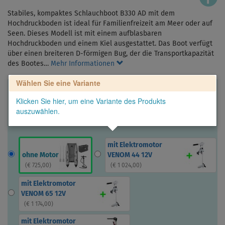
Stabiles, kompaktes Schlauchboot B330 AD mit dem
Hochdruckboden ist ideal für Familienfreizeit am Meer oder auf
Seen. Dieses Modell ist mit einem aufblasbaren
Hochdruckboden und einem Kiel ausgestattet. Das Boot verfügt
über einen breiteren D-förmigen Bug, der die Transportkapazität
des Bootes…
Mehr Informationen
Wählen Sie eine Variante
Klicken Sie hier, um eine Variante des Produkts
auszuwählen.
mit Elektromotor
ohne Motor
VENOM 44 12V
(
€ 725,00
)
(
€ 1 024,00
)
mit Elektromotor
VENOM 65 12V
(
€ 1 174,00
)
mit Elektromotor