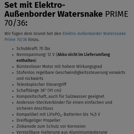
Set mit Elektro-
Außenborder
Watersnake
PRIME
70/36
:
Wir fügen dem Grund-Set den
Elektro-Außenborder Watersnake
Prime 70/36
hinzu.
Schubkraft: 70 lbs
Nennspannung: 12 V (
Akku nicht im Lieferumfang
enthalten
)
Bürstenloser Motor mit hohem Wirkungsgrad
Stufenlos regelbare Geschwindigkeitssteuerung vorwärts
und rückwärts
Teleskopischer Steuergriff
Schaftlänge 36'' (91 cm)
Kompositschaft, auch für Salzwasser geeignet
Anderson-Steckverbinder für einen einfachen und
sicheren Anschluss
Kompatibel mit LiFePO₄-Batterien bis 14,5 V
Dreiflügeliger Propeller
Zinkanode zum Schutz vor Korrosion
Verstellbare Halterung aus Aluminiumlegierung