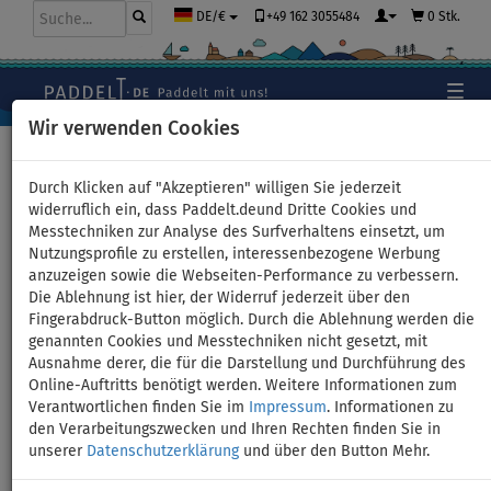
+49 162 3055484
0 Stk.
DE/€
Wir verwenden Cookies
Hauptseite
>
Schlauchboote und Motoren
Durch Klicken auf "Akzeptieren" willigen Sie jederzeit
widerruflich ein, dass Paddelt.deund Dritte Cookies und
Messtechniken zur Analyse des Surfverhaltens einsetzt, um
Schlauchboot GLADIATOR
Nutzungsprofile zu erstellen, interessenbezogene Werbung
anzuzeigen sowie die Webseiten-Performance zu verbessern.
LIGHT AK320WF green mit
Die Ablehnung ist hier, der Widerruf jederzeit über den
Fingerabdruck-Button möglich. Durch die Ablehnung werden die
Lattenboden - Set: mit
genannten Cookies und Messtechniken nicht gesetzt, mit
Ausnahme derer, die für die Darstellung und Durchführung des
Elektromotor PARSUN JOY 1,2
Online-Auftritts benötigt werden. Weitere Informationen zum
Verantwortlichen finden Sie im
Impressum
. Informationen zu
kW
den Verarbeitungszwecken und Ihren Rechten finden Sie in
unserer
Datenschutzerklärung
und über den Button Mehr.
BIS