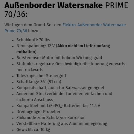
Außenborder
Watersnake
PRIME
70/36
:
Wir fügen dem Grund-Set den
Elektro-Außenborder Watersnake
Prime 70/36
hinzu.
Schubkraft: 70 lbs
Nennspannung: 12 V (
Akku nicht im Lieferumfang
enthalten
)
Bürstenloser Motor mit hohem Wirkungsgrad
Stufenlos regelbare Geschwindigkeitssteuerung vorwärts
und rückwärts
Teleskopischer Steuergriff
Schaftlänge 36'' (91 cm)
Kompositschaft, auch für Salzwasser geeignet
Anderson-Steckverbinder für einen einfachen und
sicheren Anschluss
Kompatibel mit LiFePO₄-Batterien bis 14,5 V
Dreiflügeliger Propeller
Zinkanode zum Schutz vor Korrosion
Verstellbare Halterung aus Aluminiumlegierung
Gewicht: ca. 10 kg