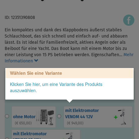
ID: 12351390808
Ein kompaktes und dank des Klappbodens äußerst stabiles
Schlauchboot, das sich schnell und einfach auf- und abbauen
lässt. Es ist ideal für Familienfreizeit, aktives Angeln oder als
Beiboot für eine Yacht. Das Boot kann mit einem Motor bis zu
einer Leistung von 15 PS betrieben werden. Eigenschaften…
Mehr
Informationen
Wählen Sie eine Variante
Klicken Sie hier, um eine Variante des Produkts
auszuwählen.
mit Elektromotor
ohne Motor
VENOM 44 12V
(
€ 650,00
)
(
€ 949,00
)
mit Elektromotor