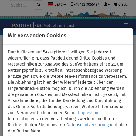
+49 162 3055484
0 Stk.
DE/€
Wir verwenden Cookies
Hauptseite
>
Bekleidung
>
Leggins
Durch Klicken auf "Akzeptieren" willigen Sie jederzeit
widerruflich ein, dass Paddelt.deund Dritte Cookies und
Messtechniken zur Analyse des Surfverhaltens einsetzt, um
Leggins Damen ¾
Nutzungsprofile zu erstellen, interessenbezogene Werbung
anzuzeigen sowie die Webseiten-Performance zu verbessern.
PADDLEBOARDING BLACK -
Die Ablehnung ist hier, der Widerruf jederzeit über den
Fingerabdruck-Button möglich. Durch die Ablehnung werden
Größe: 44
die genannten Cookies und Messtechniken nicht gesetzt, mit
Ausnahme derer, die für die Darstellung und Durchführung
des Online-Auftritts benötigt werden. Weitere Informationen
BIS
-8
%
zum Verantwortlichen finden Sie im
Impressum
.
Informationen zu den Verarbeitungszwecken und Ihren
Previous
Nex
Rechten finden Sie in unserer
Datenschutzerklärung
und über
den Button Mehr.