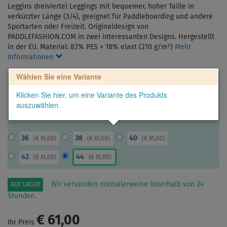
Leggins dreiviertel Leggings mit bequemer, hoher Taille in
verkürzter Länge (3/4), geeignet für Paddleboarding und andere
Sportarten oder Freizeit. Originaldesign von
PADDLEFASHION.COM in zwei interessanten Designs. Hergestellt
in der EU. Material: 82% PES + 18% elast (210 g/m²)
Mehr
Informationen
Wählen Sie eine Variante
Klicken Sie hier, um eine Variante des Produkts
auszuwählen.
36
38
40
(
€ 61,00
)
(
€ 61,00
)
(
€ 61,00
)
42
44
(
€ 61,00
)
(
€ 61,00
)
Wir versenden normalerweise innerhalb von 24
AUF LAGER
Stunden.
€ 61,00
Ihr Preis