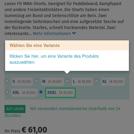
Loose Fit MMA-Shorts. Geeignet für Paddleboard, Kampfsport
und andere Freizeitaktivitäten. Die Shorts haben einen
Gummizug am Bund und Seitenschlitze am Bein. Zwei
innenliegende Seitentaschen und eine aufgesetzte Tasche auf
der Rückseite. Starkes, schnell trocknendes Material. Zwei
interessante…
Mehr Informationen
Wählen Sie eine Variante
Klicken Sie hier, um eine Variante des Produkts
auszuwählen.
S
M
L
XL
(
€ 61,00
)
(
€ 61,00
)
(
€ 61,00
)
(
€ 61,00
)
XXL
XXXL
(
€ 61,00
)
(
€ 61,00
)
Wir versenden normalerweise innerhalb von 24
AUF LAGER
Stunden.
€ 61,00
Ihr Preis