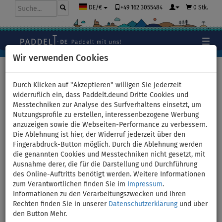
+49 162 3055484
0 Stk.
DE/€
Wir verwenden Cookies
Hauptseite
>
Bekleidung
>
Shorts
>
Herren
Durch Klicken auf "Akzeptieren" willigen Sie jederzeit
widerruflich ein, dass Paddelt.deund Dritte Cookies und
Messtechniken zur Analyse des Surfverhaltens einsetzt, um
Shorts Herren MMA
Nutzungsprofile zu erstellen, interessenbezogene Werbung
anzuzeigen sowie die Webseiten-Performance zu verbessern.
PADDELBOARDING WAVE -
Die Ablehnung ist hier, der Widerruf jederzeit über den
Fingerabdruck-Button möglich. Durch die Ablehnung werden
Größe: XXXL
die genannten Cookies und Messtechniken nicht gesetzt, mit
Ausnahme derer, die für die Darstellung und Durchführung
des Online-Auftritts benötigt werden. Weitere Informationen
BIS
UNSER
-15
%
TIPP
zum Verantwortlichen finden Sie im
Impressum
.
Informationen zu den Verarbeitungszwecken und Ihren
Previous
Nex
Rechten finden Sie in unserer
Datenschutzerklärung
und über
den Button Mehr.