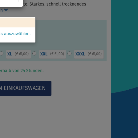
der Rückseite. Starkes, schnell trocknendes
en
kts auszuwählen.
XL
XXL
XXXL
(
€ 61,00
)
(
€ 61,00
)
(
€ 61,00
)
rhalb von 24 Stunden.