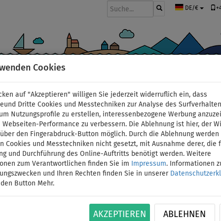
+
DE/€
rwenden Cookies
BOOTE UND MOTOREN
PADDEL
SEGEL
BEKLEIDUNG
ZUBEHÖ
cken auf "Akzeptieren" willigen Sie jederzeit widerruflich ein, dass
deund Dritte Cookies und Messtechniken zur Analyse des Surfverhalte
 um Nutzungsprofile zu erstellen, interessenbezogene Werbung anzuze
 Webseiten-Performance zu verbessern. Die Ablehnung ist hier, der W
Shorts Herren MMA P
t über den Fingerabdruck-Button möglich. Durch die Ablehnung werden 
 Cookies und Messtechniken nicht gesetzt, mit Ausnahme derer, die f
ng und Durchführung des Online-Auftritts benötigt werden. Weitere
Größe: L
ionen zum Verantwortlichen finden Sie im
Impressum
. Informationen 
tungszwecken und Ihren Rechten finden Sie in unserer
Datenschutzerk
BIS
 den Button Mehr.
UNSER
ID: 12351389090
-15
%
TIPP
Loose Fit MMA-Shorts. Geeignet für Paddleboard
AKZEPTIEREN
ABLEHNEN
Shorts haben einen Gummizug am Bund und Seit