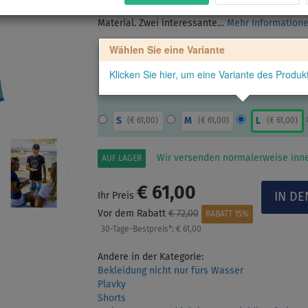
Seitentaschen und eine aufgesetzte Tasche auf 
Material. Zwei interessante…
Mehr Information
Wählen Sie eine Variante
Klicken Sie hier, um eine Variante des Produ
S
M
L
(
€ 61,00
)
(
€ 61,00
)
(
€ 61,00
)
Wir versenden normalerweise inne
AUF LAGER
€ 61,00
Ihr Preis
Vor dem Rabatt
€ 72,00
RABATT 15%
30-Tage-Bestpreis*:
€ 61,00
Andere in der Kategorie:
Bekleidung nicht nur fürs Wasser
Plavky
Shorts