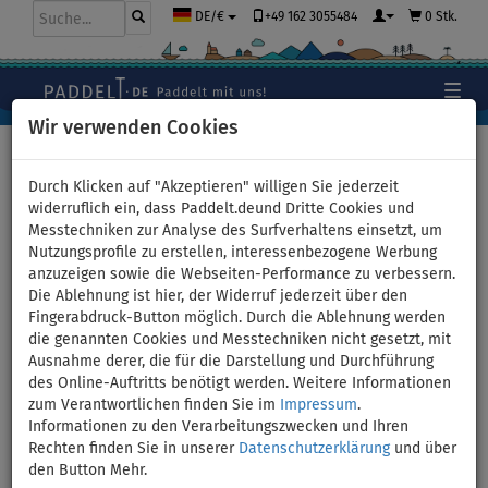
+49 162 3055484
0 Stk.
DE/€
Wir verwenden Cookies
Hauptseite
>
Bekleidung
>
Shorts
>
Herren
Durch Klicken auf "Akzeptieren" willigen Sie jederzeit
widerruflich ein, dass Paddelt.deund Dritte Cookies und
Messtechniken zur Analyse des Surfverhaltens einsetzt, um
Shorts Herren MMA
Nutzungsprofile zu erstellen, interessenbezogene Werbung
anzuzeigen sowie die Webseiten-Performance zu verbessern.
PADDELBOARDING WAVE -
Die Ablehnung ist hier, der Widerruf jederzeit über den
Fingerabdruck-Button möglich. Durch die Ablehnung werden
Größe: M
die genannten Cookies und Messtechniken nicht gesetzt, mit
Ausnahme derer, die für die Darstellung und Durchführung
des Online-Auftritts benötigt werden. Weitere Informationen
BIS
UNSER
-15
%
TIPP
zum Verantwortlichen finden Sie im
Impressum
.
Informationen zu den Verarbeitungszwecken und Ihren
Previous
Nex
Rechten finden Sie in unserer
Datenschutzerklärung
und über
den Button Mehr.