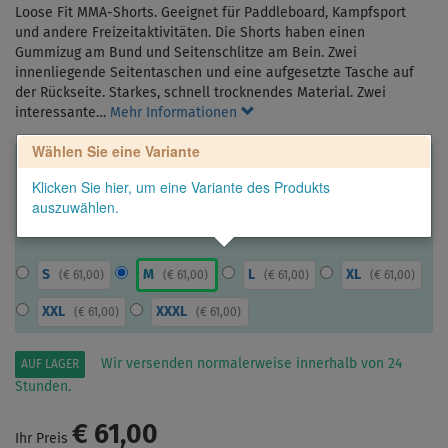
Loose Fit MMA-Shorts. Geeignet für Paddleboard, Kampfsport
und andere Freizeitaktivitäten. Die Shorts haben einen
Gummizug am Bund und Seitenschlitze am Bein. Zwei
innenliegende Seitentaschen und eine aufgesetzte Tasche auf
der Rückseite. Starkes, schnell trocknendes Material. Zwei
interessante…
Mehr Informationen
Wählen Sie eine Variante
Klicken Sie hier, um eine Variante des Produkts
auszuwählen.
S
M
L
XL
(
€ 61,00
)
(
€ 61,00
)
(
€ 61,00
)
(
€ 61,00
)
XXL
XXXL
(
€ 61,00
)
(
€ 61,00
)
Wir versenden normalerweise innerhalb von 24
AUF LAGER
Stunden.
€ 61,00
Ihr Preis