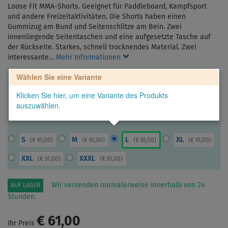
Loose Fit MMA-Shorts. Geeignet für Paddleboard, Kampfsport
und andere Freizeitaktivitäten. Die Shorts haben einen
Gummizug am Bund und Seitenschlitze am Bein. Zwei
innenliegende Seitentaschen und eine aufgesetzte Tasche auf
der Rückseite. Starkes, schnell trocknendes Material. Zwei
interessante…
Mehr Informationen
Wählen Sie eine Variante
Klicken Sie hier, um eine Variante des Produkts
auszuwählen.
S
M
L
XL
(
€ 61,00
)
(
€ 61,00
)
(
€ 61,00
)
(
€ 61,00
)
XXL
XXXL
(
€ 61,00
)
(
€ 61,00
)
Wir versenden normalerweise innerhalb von 24
AUF LAGER
Stunden.
€ 61,00
Ihr Preis