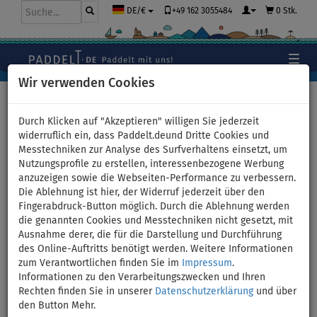
+49 162 3055484
0 Stk.
DE/€
Wir verwenden Cookies
Hauptseite
>
Bekleidung
>
Shorts
>
Herren
Durch Klicken auf "Akzeptieren" willigen Sie jederzeit
widerruflich ein, dass Paddelt.deund Dritte Cookies und
Messtechniken zur Analyse des Surfverhaltens einsetzt, um
Shorts Herren MMA
Nutzungsprofile zu erstellen, interessenbezogene Werbung
anzuzeigen sowie die Webseiten-Performance zu verbessern.
PADDLEBOARDING BLACK -
Die Ablehnung ist hier, der Widerruf jederzeit über den
Fingerabdruck-Button möglich. Durch die Ablehnung werden
Größe: L
die genannten Cookies und Messtechniken nicht gesetzt, mit
Ausnahme derer, die für die Darstellung und Durchführung
des Online-Auftritts benötigt werden. Weitere Informationen
BIS
UNSER
-15
%
TIPP
zum Verantwortlichen finden Sie im
Impressum
.
Informationen zu den Verarbeitungszwecken und Ihren
Previous
Nex
Rechten finden Sie in unserer
Datenschutzerklärung
und über
den Button Mehr.