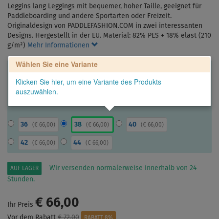
Leggins lang Leggings mit bequemer, hoher Taille, geeignet für
Paddleboarding und andere Sportarten oder Freizeit.
Originaldesign von PADDLEFASHION.COM in zwei interessanten
Designs. Hergestellt in der EU. Material: 82% PES + 18% elast (210
g/m²)
Mehr Informationen
Wählen Sie eine Variante
Klicken Sie hier, um eine Variante des Produkts
auszuwählen.
36
38
40
(
€ 66,00
)
(
€ 66,00
)
(
€ 66,00
)
42
44
(
€ 66,00
)
(
€ 66,00
)
Wir versenden normalerweise innerhalb von 24
AUF LAGER
Stunden.
€ 66,00
Ihr Preis
Vor dem Rabatt
€ 72,00
RABATT 8%