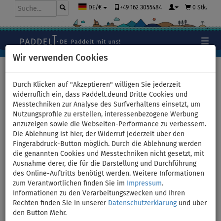
+49 162 3055484
0 Stk.
DE/€
Wir verwenden Cookies
Hauptseite
>
Bekleidung
>
Leggins
Durch Klicken auf "Akzeptieren" willigen Sie jederzeit
widerruflich ein, dass Paddelt.deund Dritte Cookies und
Messtechniken zur Analyse des Surfverhaltens einsetzt, um
Leggins Damen lang
Nutzungsprofile zu erstellen, interessenbezogene Werbung
anzuzeigen sowie die Webseiten-Performance zu verbessern.
PADDLEBOARDING BLACK -
Die Ablehnung ist hier, der Widerruf jederzeit über den
Fingerabdruck-Button möglich. Durch die Ablehnung werden
Größe: 38
die genannten Cookies und Messtechniken nicht gesetzt, mit
Ausnahme derer, die für die Darstellung und Durchführung
des Online-Auftritts benötigt werden. Weitere Informationen
BIS
UNSER
-8
%
TIPP
zum Verantwortlichen finden Sie im
Impressum
.
Informationen zu den Verarbeitungszwecken und Ihren
Previous
Nex
Rechten finden Sie in unserer
Datenschutzerklärung
und über
den Button Mehr.