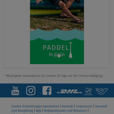
*Niedrigster Gesamtpreis der letzten 30 Tage vor der Preisermäßigung.
Cookie-Einstellungen bearbeiten
|
Kontakt
|
Impressum
|
Versand
und Bezahlung
|
Agb
|
Reklamationen und Retouren
|