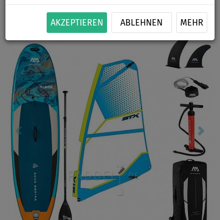
-19
%
150 kg
OPTION
GRATIS
Previous
Nex
AKZEPTIEREN
ABLEHNEN
MEHR