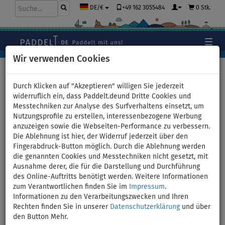
+49 162 3055484
0 Stk.
DE/€
Wir verwenden Cookies
Hauptseite
>
Segel
>
Klassische Segel
Durch Klicken auf "Akzeptieren" willigen Sie jederzeit
widerruflich ein, dass Paddelt.deund Dritte Cookies und
Messtechniken zur Analyse des Surfverhaltens einsetzt, um
SUP AQUA MARINA Blade 10'6
Nutzungsprofile zu erstellen, interessenbezogene Werbung
anzuzeigen sowie die Webseiten-Performance zu verbessern.
incl. Segel - aufblasbares
Die Ablehnung ist hier, der Widerruf jederzeit über den
Fingerabdruck-Button möglich. Durch die Ablehnung werden
Stand Up Paddle Board mit
die genannten Cookies und Messtechniken nicht gesetzt, mit
Ausnahme derer, die für die Darstellung und Durchführung
Windsurf-Option - Größe:
des Online-Auftritts benötigt werden. Weitere Informationen
zum Verantwortlichen finden Sie im
Impressum
.
3,0qm
Informationen zu den Verarbeitungszwecken und Ihren
Rechten finden Sie in unserer
Datenschutzerklärung
und über
den Button Mehr.
BIS
BIS
SEGEL
VERSAND