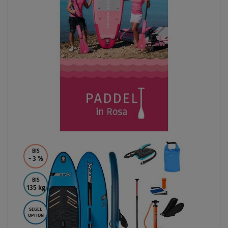
BIS
- 3
%
BIS
135 kg
SEGEL
OPTION