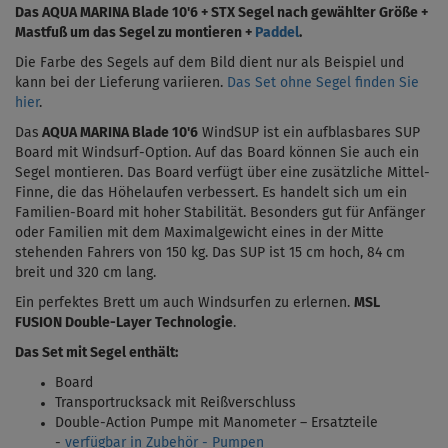
Das
AQUA MARINA Blade 10'6 + STX Segel nach gewählter Größe +
Mastfuß um das Segel zu montieren +
Paddel
.
Die Farbe des Segels auf dem Bild dient nur als Beispiel und
kann bei der Lieferung variieren.
Das Set ohne Segel finden Sie
hier
.
Das
AQUA MARINA Blade 10'6
WindSUP ist ein aufblasbares SUP
Board mit Windsurf-Option. Auf das Board können Sie auch ein
Segel montieren. Das Board verfügt über eine zusätzliche Mittel-
Finne, die das Höhelaufen verbessert. Es handelt sich um ein
Familien-Board mit hoher Stabilität. Besonders gut für Anfänger
oder Familien mit dem Maximalgewicht eines in der Mitte
stehenden Fahrers von 150 kg. Das SUP ist 15 cm hoch,
84 cm
breit und 320 cm lang.
Ein perfektes Brett um auch Windsurfen zu erlernen.
MSL
FUSION Double-Layer Technologie
.
Das Set mit Segel enthält:
Board
Transportrucksack mit Reißverschluss
Double-Action Pumpe mit Manometer – Ersatzteile
-
verfügbar in Zubehör - Pumpen