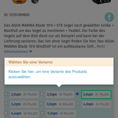
ID: 12351389600
Das AQUA MARINA Blade 10'6 + STX Segel nach gewählter Größe +
Mastfuß um das Segel zu montieren + Paddel. Die Farbe des
Segels auf dem Bild dient nur als Beispiel und kann bei der
Lieferung variieren. Das Set ohne Segel finden Sie hier. Das AQUA
MARINA Blade 10'6 WindSUP ist ein aufblasbares SUP…
Mehr
Informationen
Wählen Sie eine Variante
Klicken Sie hier, um eine Variante des Produkts
auszuwählen.
2,0qm
2,5qm
3,0qm
(
€ 754,00
)
(
€ 774,00
)
(
€ 794,00
)
3,2qm
3,6qm
4,0qm
(
€ 874,00
)
(
€ 894,00
)
(
€ 914,00
)
4,4qm
5,0qm
(
€ 934,00
)
(
€ 954,00
)