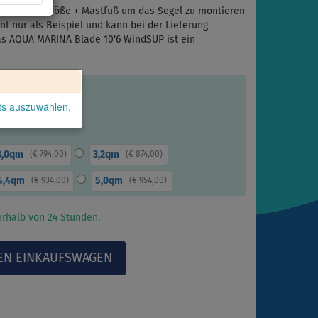
gewählter Größe + Mastfuß um das Segel zu montieren
nt nur als Beispiel und kann bei der Lieferung
 Das AQUA MARINA Blade 10'6 WindSUP ist ein
kts auszuwählen.
3,0qm
3,2qm
(
€ 794,00
)
(
€ 874,00
)
4,4qm
5,0qm
(
€ 934,00
)
(
€ 954,00
)
rhalb von 24 Stunden.