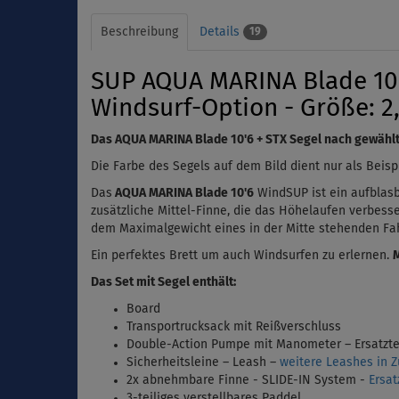
Beschreibung
Details
19
SUP AQUA MARINA Blade 10'6
Windsurf-Option - Größe: 
Das
AQUA MARINA Blade 10'6 + STX Segel nach gewählt
Die Farbe des Segels auf dem Bild dient nur als Beisp
Das
AQUA MARINA Blade 10'6
WindSUP ist ein aufblas
zusätzliche Mittel-Finne, die das Höhelaufen verbesse
dem Maximalgewicht eines in der Mitte stehenden Fah
Ein perfektes Brett um auch Windsurfen zu erlernen.
Das Set mit Segel enthält:
Board
Transportrucksack mit Reißverschluss
Double-Action Pumpe mit Manometer – Ersatztei
Sicherheitsleine – Leash –
weitere Leashes in 
2x abnehmbare Finne - SLIDE-IN System -
Ersat
3-teiliges verstellbares Paddel