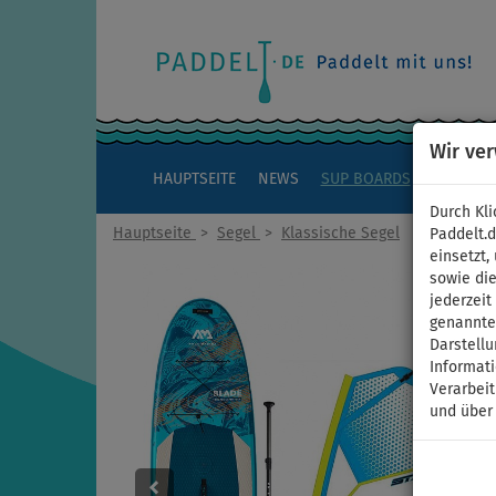
Wir ve
HAUPTSEITE
NEWS
SUP BOARDS
KAJAKS
Durch Kli
Hauptseite
>
Segel
>
Klassische Segel
Paddelt.
einsetzt,
sowie die
jederzei
genannten
Darstellu
Informat
Verarbei
und über