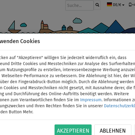
+
DE/€
rwenden Cookies
BOOTE UND MOTOREN
PADDEL
SEGEL
BEKLEIDUNG
ZUBEHÖ
cken auf "Akzeptieren" willigen Sie jederzeit widerruflich ein, dass
deund Dritte Cookies und Messtechniken zur Analyse des Surfverhalte
 um Nutzungsprofile zu erstellen, interessenbezogene Werbung anzuze
 Webseiten-Performance zu verbessern. Die Ablehnung ist hier, der W
SUP AQUA MARINA Blade
t über den Fingerabdruck-Button möglich. Durch die Ablehnung werden 
 Cookies und Messtechniken nicht gesetzt, mit Ausnahme derer, die f
ng und Durchführung des Online-Auftritts benötigt werden. Weitere
aufblasbares Stand U
ionen zum Verantwortlichen finden Sie im
Impressum
. Informationen 
tungszwecken und Ihren Rechten finden Sie in unserer
Datenschutzerk
Windsurf-Option - Gr
 den Button Mehr.
BIS
BIS
SEGEL
VERSAND
ID: 12351389598
-20
%
150 kg
OPTION
GRATIS
AKZEPTIEREN
ABLEHNEN