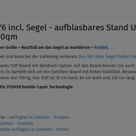
 incl. Segel - aufblasbares Stand 
2,0qm
er Größe + Mastfuß um das Segel zu montieren +
Paddel
.
iel und kann bei der Lieferung variieren.
Das Set ohne Segel finden Sie
bares SUP Board mit Windsurf-Option. Auf das Board können Sie auch 
rt. Es handelt sich um ein Familien-Board mit hoher Stabilität. Beson
rers von 150 kg. Das SUP ist 15 cm hoch,
84 cm breit und 320 cm lang.
MSL FUSION Double-Layer Technologie
.
le -
verfügbar in Zubehör - Pumpen
Zubehör - Leashes
zteile verfügbar in Zubehör - Finnen