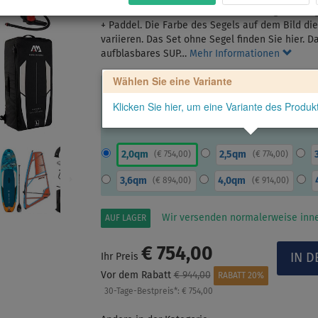
Das AQUA MARINA Blade 10'6 + STX Segel nach 
+ Paddel. Die Farbe des Segels auf dem Bild die
variieren. Das Set ohne Segel finden Sie hier.
aufblasbares SUP…
Mehr Informationen
Wählen Sie eine Variante
Klicken Sie hier, um eine Variante des Produ
2,0qm
2,5qm
(
€ 754,00
)
(
€ 774,00
)
3,6qm
4,0qm
(
€ 894,00
)
(
€ 914,00
)
Wir versenden normalerweise inne
AUF LAGER
€ 754,00
Ihr Preis
Vor dem Rabatt
€ 944,00
RABATT 20%
30-Tage-Bestpreis*:
€ 754,00