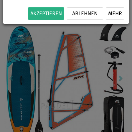
-18
%
150 kg
OPTION
GRATIS
Previous
Nex
AKZEPTIEREN
ABLEHNEN
MEHR