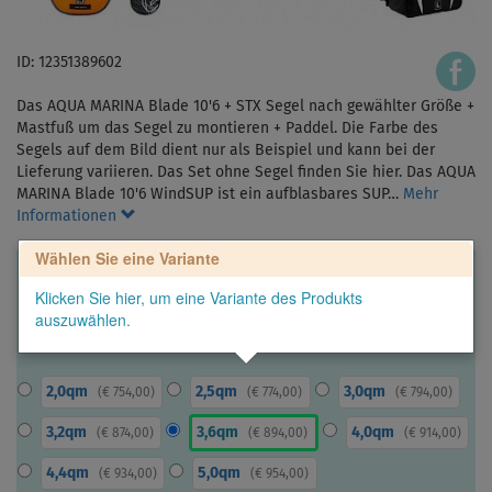
ID: 12351389602
Das AQUA MARINA Blade 10'6 + STX Segel nach gewählter Größe +
Mastfuß um das Segel zu montieren + Paddel. Die Farbe des
Segels auf dem Bild dient nur als Beispiel und kann bei der
Lieferung variieren. Das Set ohne Segel finden Sie hier. Das AQUA
MARINA Blade 10'6 WindSUP ist ein aufblasbares SUP…
Mehr
Informationen
Wählen Sie eine Variante
Klicken Sie hier, um eine Variante des Produkts
auszuwählen.
2,0qm
2,5qm
3,0qm
(
€ 754,00
)
(
€ 774,00
)
(
€ 794,00
)
3,2qm
3,6qm
4,0qm
(
€ 874,00
)
(
€ 894,00
)
(
€ 914,00
)
4,4qm
5,0qm
(
€ 934,00
)
(
€ 954,00
)