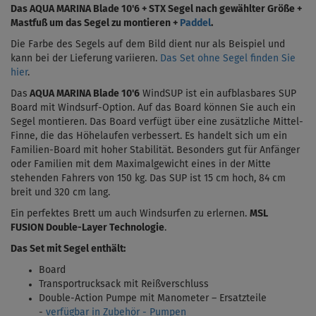
Das
AQUA MARINA Blade 10'6 + STX Segel nach gewählter Größe +
Mastfuß um das Segel zu montieren +
Paddel
.
Die Farbe des Segels auf dem Bild dient nur als Beispiel und
kann bei der Lieferung variieren.
Das Set ohne Segel finden Sie
hier
.
Das
AQUA MARINA Blade 10'6
WindSUP ist ein aufblasbares SUP
Board mit Windsurf-Option. Auf das Board können Sie auch ein
Segel montieren. Das Board verfügt über eine zusätzliche Mittel-
Finne, die das Höhelaufen verbessert. Es handelt sich um ein
Familien-Board mit hoher Stabilität. Besonders gut für Anfänger
oder Familien mit dem Maximalgewicht eines in der Mitte
stehenden Fahrers von 150 kg. Das SUP ist 15 cm hoch,
84 cm
breit und 320 cm lang.
Ein perfektes Brett um auch Windsurfen zu erlernen.
MSL
FUSION Double-Layer Technologie
.
Das Set mit Segel enthält:
Board
Transportrucksack mit Reißverschluss
Double-Action Pumpe mit Manometer – Ersatzteile
-
verfügbar in Zubehör - Pumpen