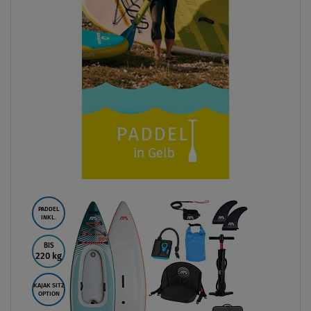
PADDEL
INKL.
BIS
220 kg
KAJAK SITZ
OPTION