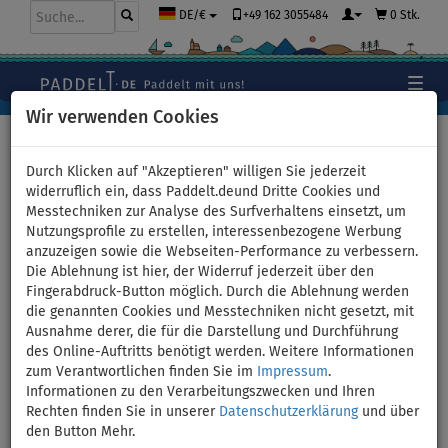
+49 162 3055484
0 Stk.
DE/€
Wir verwenden Cookies
Hauptseite
>
Segel
>
Klassische Segel
Durch Klicken auf "Akzeptieren" willigen Sie jederzeit
widerruflich ein, dass Paddelt.deund Dritte Cookies und
Messtechniken zur Analyse des Surfverhaltens einsetzt, um
SUP AQUA MARINA Blade 10'6
Nutzungsprofile zu erstellen, interessenbezogene Werbung
anzuzeigen sowie die Webseiten-Performance zu verbessern.
incl. Segel - aufblasbares
Die Ablehnung ist hier, der Widerruf jederzeit über den
Fingerabdruck-Button möglich. Durch die Ablehnung werden
Stand Up Paddle Board mit
die genannten Cookies und Messtechniken nicht gesetzt, mit
Ausnahme derer, die für die Darstellung und Durchführung
Windsurf-Option - Größe:
des Online-Auftritts benötigt werden. Weitere Informationen
zum Verantwortlichen finden Sie im
Impressum
.
3,6qm
Informationen zu den Verarbeitungszwecken und Ihren
Rechten finden Sie in unserer
Datenschutzerklärung
und über
den Button Mehr.
BIS
BIS
SEGEL
VERSAND