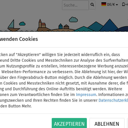
+
DE/€
rwenden Cookies
BOOTE UND MOTOREN
PADDEL
SEGEL
BEKLEIDUNG
ZUBEHÖ
cken auf "Akzeptieren" willigen Sie jederzeit widerruflich ein, dass
deund Dritte Cookies und Messtechniken zur Analyse des Surfverhalte
 um Nutzungsprofile zu erstellen, interessenbezogene Werbung anzuze
 Webseiten-Performance zu verbessern. Die Ablehnung ist hier, der W
s
t über den Fingerabdruck-Button möglich. Durch die Ablehnung werden 
 Cookies und Messtechniken nicht gesetzt, mit Ausnahme derer, die f
ng und Durchführung des Online-Auftritts benötigt werden. Weitere
ionen zum Verantwortlichen finden Sie im
Impressum
. Informationen 
Was alles passt in den 90-Liter-Rucksack?
tungszwecken und Ihren Rechten finden Sie in unserer
Datenschutzerk
Wir zeigen Ihnen, was alles in den 90-Liter-Rucksack AQUA M
 den Button Mehr.
AKZEPTIEREN
ABLEHNEN