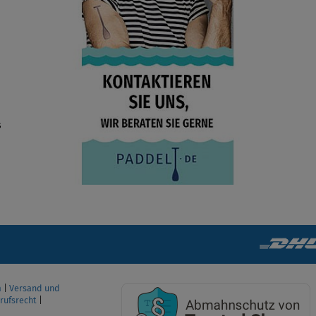
s
m
|
Versand und
rufsrecht
|