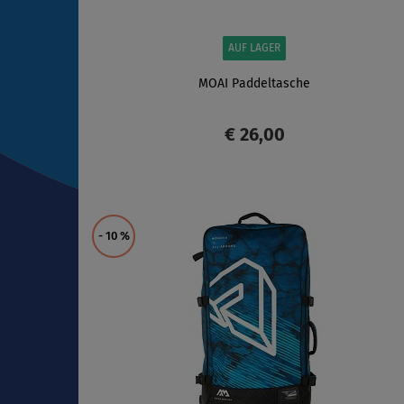
AUF LAGER
MOAI Paddeltasche
€ 26,00
ANZEIGEN
- 10
%