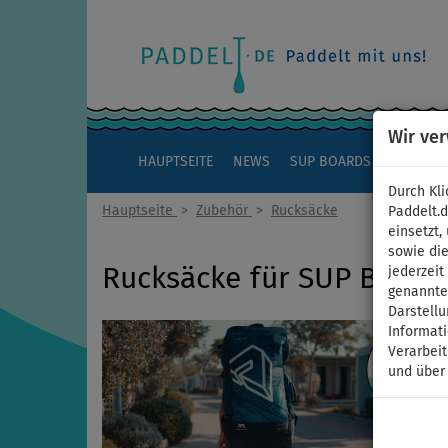
Wir ve
HAUPTSEITE
NEWS
SUP BOARDS
KAJAKS
Durch Kli
Hauptseite
>
Zubehör
>
Rucksäcke
Paddelt.
einsetzt,
sowie die
Rucksäcke für SUP Board
jederzei
genannten
Darstellu
Informat
Verarbei
und über