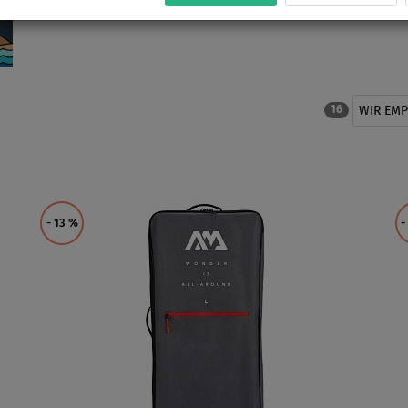
WIR EM
16
- 13
%
-