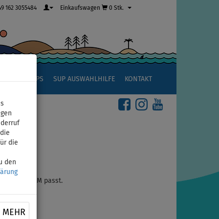
49 162 3055484
Einkaufswagen
0 Stk.
R
SUP TIPPS
SUP AUSWAHLHILFE
KONTAKT
ns
igen
iderruf
die
ür die
zu den
lärung
ARINA PREMIUM passt.
MEHR