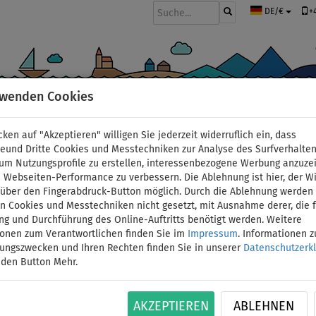
+
DE/€
rwenden Cookies
BOOTE UND MOTOREN
PADDEL
SEGEL
BEKLEIDUNG
ZUBEHÖ
cken auf "Akzeptieren" willigen Sie jederzeit widerruflich ein, dass
deund Dritte Cookies und Messtechniken zur Analyse des Surfverhalte
 um Nutzungsprofile zu erstellen, interessenbezogene Werbung anzuze
 Webseiten-Performance zu verbessern. Die Ablehnung ist hier, der W
AQUA MARINA Zip BACK
t über den Fingerabdruck-Button möglich. Durch die Ablehnung werden 
 Cookies und Messtechniken nicht gesetzt, mit Ausnahme derer, die f
ng und Durchführung des Online-Auftritts benötigt werden. Weitere
SUP Boards und Kajak
ionen zum Verantwortlichen finden Sie im
Impressum
. Informationen 
tungszwecken und Ihren Rechten finden Sie in unserer
Datenschutzerk
BIS
 den Button Mehr.
ID: 12351390084
-16
%
Transportrucksack AQUA MARINA für aufblasbare
AKZEPTIEREN
ABLEHNEN
Volumen: 130 l Geeignet für die Modelle RAPI