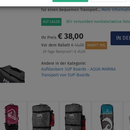
RACE/CASCADE usw. Details: - ergonomische Form
für einen bequemen Transport…
Mehr Informat
Wir versenden normalerweise inne
AUF LAGER
€ 38,00
Ihr Preis
Vor dem Rabatt
€ 45,00
RABATT 16%
30-Tage-Bestpreis*:
€ 45,00
Andere in der Kategorie:
Aufblasbare SUP Boards - AQUA MARINA
Transport von SUP-Boards