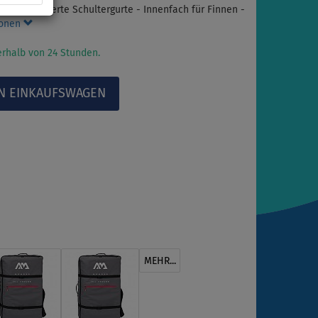
 - gepolsterte Schultergurte - Innenfach für Finnen -
ionen
rhalb von 24 Stunden.
MEHR...