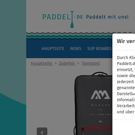
Wir ve
HAUPTSEITE
NEWS
SUP BOARDS
KAJAKS
Durch Kli
Hauptseite
>
Zubehör
>
Transport
Paddelt.
einsetzt,
sowie die
jederzei
genannten
Darstellu
Informat
Verarbei
und über