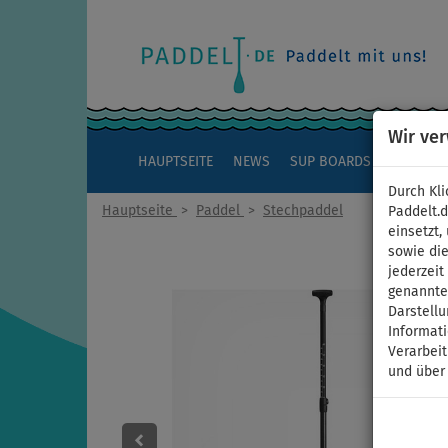
Wir ve
HAUPTSEITE
NEWS
SUP BOARDS
KAJAKS
Durch Kli
Hauptseite
>
Paddel
>
Stechpaddel
Paddelt.
einsetzt,
sowie die
jederzei
genannten
Darstellu
Informat
Verarbei
und über