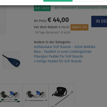
Wir versenden normalerweise inne
AUF LAGER
€ 44,00
Ihr Preis
Vor dem Rabatt
€ 50,00
RABATT 12%
30-Tage-Bestpreis*:
€ 46,00
Andere in der Kategorie:
Aufblasbare SUP Boards - AQUA MARINA
Blau - Paddelt in eurer Lieblingsfarbe
Fiberglas Paddel für SUP Boards
2-teilige Paddel für SUP Boards