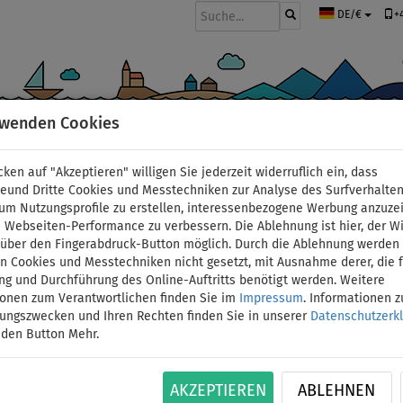
+
DE/€
rwenden Cookies
BOOTE UND MOTOREN
PADDEL
SEGEL
BEKLEIDUNG
ZUBEHÖ
cken auf "Akzeptieren" willigen Sie jederzeit widerruflich ein, dass
deund Dritte Cookies und Messtechniken zur Analyse des Surfverhalte
 um Nutzungsprofile zu erstellen, interessenbezogene Werbung anzuze
 Webseiten-Performance zu verbessern. Die Ablehnung ist hier, der W
Kanupaddel AQUA MAR
t über den Fingerabdruck-Button möglich. Durch die Ablehnung werden 
 Cookies und Messtechniken nicht gesetzt, mit Ausnahme derer, die f
ng und Durchführung des Online-Auftritts benötigt werden. Weitere
BIS
ionen zum Verantwortlichen finden Sie im
Impressum
. Informationen 
ID: 12351390134
-12
%
tungszwecken und Ihren Rechten finden Sie in unserer
Datenschutzerk
 den Button Mehr.
2-teiliges Stechpaddel mit Schaft aus 100% Fib
ergonomischer T-Griff aus robustem Kunststoff. 
Blattgröße: 40 x 19,5 cm Schaft aus Fiberglass 
AKZEPTIEREN
ABLEHNEN
und…
Mehr Informationen