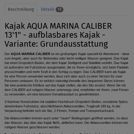
Beschreibung
Details
12
Kajak AQUA MARINA CALIBER
13'1" - aufblasbares Kajak -
Variante: Grundausstattung
Der
AQUA MARINA CALIBER
ist ein großartiges Kajak speziell für Abenteurer - ideal
zum Angeln, aber auch für fließendes oder leicht welliges Wasser geeignet. Das Kajak
hat einen Dropstitch-Boden, der dem Kajak Steifigkeit und Stabilität verleiht. Das Kajak
ist außerdem mit Fußstützen ausgestattet, die es Ihnen ermöglicht, sich beim Paddeln
anzuschnallen und mehr Kraft in den Schlag zu legen. Das CALIBER kann als Kajak
für eine Person verwendet werden, lässt sich aber auch zu einer Version für zwei
Personen umbauen. Es ist wirklich vielseitig! Anstelle des bequemen Sitzes können
Sie eine praktische Kühlbox auf das Kajak stellen, die den Sitz ersetzt. Wenn Sie mit
dem CALIBER auf ruhigem Wasser unterwegs sind, empfehlen wir Ihnen, zwei Finnen
zu verwenden, um eine bessere Geradeauslauf zu gewährleisten.
3-Kammer-Konstruktion mit stabilem Hochdruck-Dropstitch-Boden, verstärkte Spitze,
abnehmbare Fußstütze, abschließbaren Ablassventilen,
Tragkraft
180 kg. In der
Verpackung befindet sich ein Sitz, 2 Finnen, Pumpe und Transportrucksack.
Die Ablassventilen können auch unter "rauen" Bedingungen geöffnet werden, so dass
das Wasser, das über das Kajak fließt, abfließen kann. Die
Ablassventilen
können bei
ruhigem Wasser geschlossen werden.