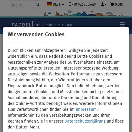
+49 162 3055484
0 Stk.
DE/€
Wir verwenden Cookies
Hauptseite
>
Kajaks und Kanus
>
universelle Kombikajaks
Durch Klicken auf "Akzeptieren" willigen Sie jederzeit
widerruflich ein, dass Paddelt.deund Dritte Cookies und
Messtechniken zur Analyse des Surfverhaltens einsetzt, um
Nutzungsprofile zu erstellen, interessenbezogene Werbung
Kajak AQUA MARINA CALIBER
anzuzeigen sowie die Webseiten-Performance zu verbessern.
Die Ablehnung ist hier, der Widerruf jederzeit über den
13'1" - aufblasbares Kajak -
Fingerabdruck-Button möglich. Durch die Ablehnung werden
die genannten Cookies und Messtechniken nicht gesetzt, mit
Variante: Grundausstattung
Ausnahme derer, die für die Darstellung und Durchführung
des Online-Auftritts benötigt werden. Weitere Informationen
zum Verantwortlichen finden Sie im
Impressum
.
BIS
VERSAND
180 kg
GRATIS
Informationen zu den Verarbeitungszwecken und Ihren
Rechten finden Sie in unserer
Datenschutzerklärung
und über
Previous
Nex
den Button Mehr.