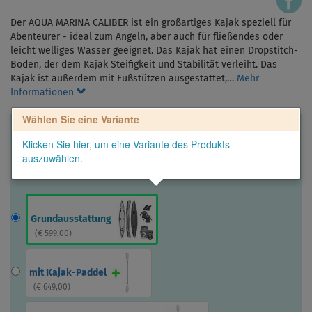
Der AQUA MARINA CALIBER ist ein großartiges Kajak speziell für
Abenteurer - ideal zum Angeln, aber auch für fließendes oder
leicht welliges Wasser geeignet. Das Kajak hat einen Dropstitch-
Boden, der dem Kajak Steifigkeit und Stabilität verleiht. Das
Kajak ist außerdem mit Fußstützen ausgestattet,…
Mehr
Informationen
Wählen Sie eine Variante
Klicken Sie hier, um eine Variante des Produkts
auszuwählen.
Grundausstattung
(
€ 599,00
)
mit Kajak-Paddel
(
€ 649,00
)