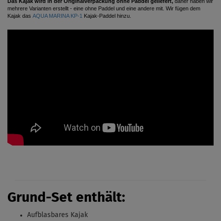
Das Kajak wird in der Originalverpackung ohne Paddel geliefert,
daher haben wir
mehrere Varianten erstellt - eine ohne Paddel und eine andere mit. Wir fügen dem
Kajak das
AQUA MARINA KP-1
Kajak-Paddel
hinzu.
Grund-Set enthält:
Aufblasbares Kajak