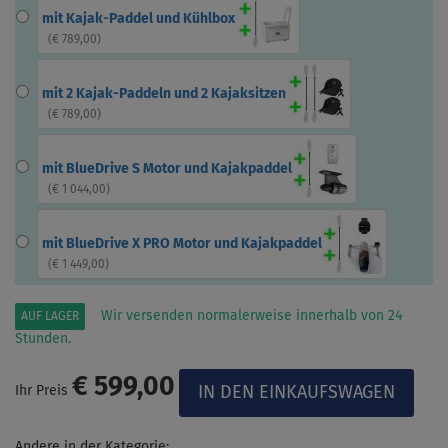
mit Kajak-Paddel und Kühlbox
(
€ 789,00
)
mit 2 Kajak-Paddeln und 2 Kajaksitzen
(
€ 789,00
)
mit BlueDrive S Motor und Kajakpaddel
(
€ 1 044,00
)
mit BlueDrive X PRO Motor und Kajakpaddel
(
€ 1 449,00
)
Wir versenden normalerweise innerhalb von 24
AUF LAGER
Stunden.
€ 599,00
Ihr Preis
Andere in der Kategorie: