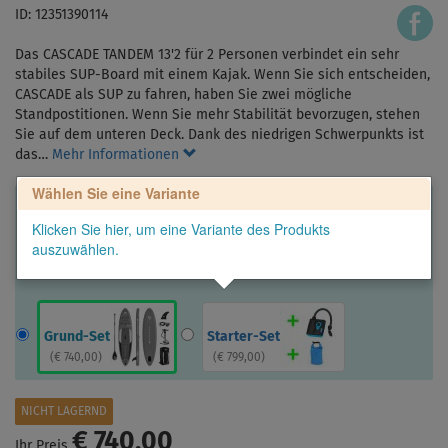
ID: 12351390114
Das CASCADE TANDEM 13'2 für 2 Personen verbindet ein sehr
stabiles SUP-Board mit einem Kajak. Wenn Sie sich entscheiden,
CASCADE als SUP zu fahren, haben Sie zwei mögliche
Standpostitionen. Wenn Sie mehr Stabilität bevorzugen, stehen
Sie auf dem unteren Deck. Dank des niedrigen Schwerpunkts ist
das…
Mehr Informationen
Wählen Sie eine Variante
Klicken Sie hier, um eine Variante des Produkts
auszuwählen.
Grund-Set
Starter-Set
(
€ 740,00
)
(
€ 799,00
)
NICHT LAGERND
€ 740,00
Ihr Preis