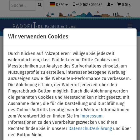
+49 162 3055484
0 Stk.
DE/€
Wir verwenden Cookies
Hauptseite
>
Kajaks und Kanus
>
SUP-Kajaks
Durch Klicken auf "Akzeptieren" willigen Sie jederzeit
widerruflich ein, dass Paddelt.deund Dritte Cookies und
Messtechniken zur Analyse des Surfverhaltens einsetzt, um
AQUA MARINA CASCADE
Nutzungsprofile zu erstellen, interessenbezogene Werbung
anzuzeigen sowie die Webseiten-Performance zu verbessern.
TANDEM 13'2 aufblasbares
Die Ablehnung ist hier, der Widerruf jederzeit über den
Fingerabdruck-Button möglich. Durch die Ablehnung werden
Kajak und SUP Board -
die genannten Cookies und Messtechniken nicht gesetzt, mit
Ausnahme derer, die für die Darstellung und Durchführung
Variante: Grund-Set
des Online-Auftritts benötigt werden. Weitere Informationen
zum Verantwortlichen finden Sie im
Impressum
.
Informationen zu den Verarbeitungszwecken und Ihren
PADDEL
KAJAK SITZ
VERSAND
INKL.
OPTION
GRATIS
Rechten finden Sie in unserer
Datenschutzerklärung
und über
den Button Mehr.