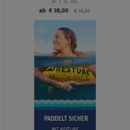
M
L
XL
XXL
ab
€ 38,00
€ 45,00
ANZEIGEN