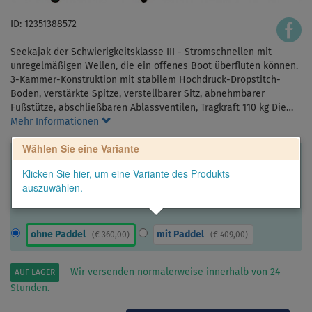
ID: 12351388572
Seekajak der Schwierigkeitsklasse III - Stromschnellen mit
unregelmäßigen Wellen, die ein offenes Boot überfluten können.
3-Kammer-Konstruktion mit stabilem Hochdruck-Dropstitch-
Boden, verstärkte Spitze, verstellbarer Sitz, abnehmbarer
Fußstütze, abschließbaren Ablassventilen, Tragkraft 110 kg Die…
Mehr Informationen
Wählen Sie eine Variante
Klicken Sie hier, um eine Variante des Produkts
auszuwählen.
ohne Paddel
mit Paddel
(
€ 360,00
)
(
€ 409,00
)
Wir versenden normalerweise innerhalb von 24
AUF LAGER
Stunden.