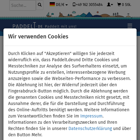
+49 162 3055484
0 Stk.
DE/€
Wir verwenden Cookies
Hauptseite
>
Kajaks und Kanus
>
universelle Kombikajaks
Durch Klicken auf "Akzeptieren" willigen Sie jederzeit
widerruflich ein, dass Paddelt.deund Dritte Cookies und
Messtechniken zur Analyse des Surfverhaltens einsetzt, um
Nutzungsprofile zu erstellen, interessenbezogene Werbung
Kajak AQUA MARINA STEAM
anzuzeigen sowie die Webseiten-Performance zu verbessern.
Die Ablehnung ist hier, der Widerruf jederzeit über den
312 aufblasbares Kajak 1-
Fingerabdruck-Button möglich. Durch die Ablehnung werden
die genannten Cookies und Messtechniken nicht gesetzt, mit
Person - Variante: ohne
Ausnahme derer, die für die Darstellung und Durchführung
des Online-Auftritts benötigt werden. Weitere Informationen
Paddel
zum Verantwortlichen finden Sie im
Impressum
.
Informationen zu den Verarbeitungszwecken und Ihren
Rechten finden Sie in unserer
Datenschutzerklärung
und über
BIS
VERSAND
110 kg
GRATIS
den Button Mehr.