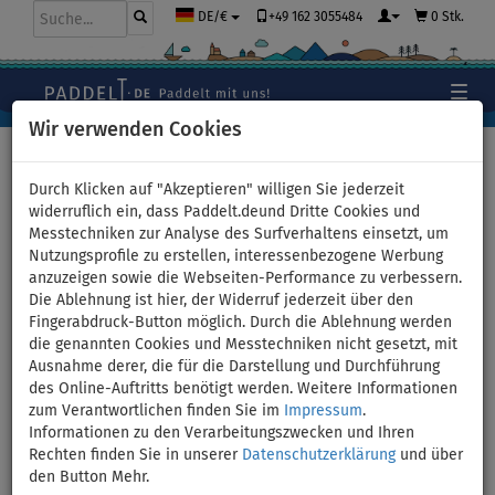
+49 162 3055484
0 Stk.
DE/€
Wir verwenden Cookies
Hauptseite
>
Bekleidung
>
T-Shirts
>
BAUMWOLLE
>
Damen
Durch Klicken auf "Akzeptieren" willigen Sie jederzeit
widerruflich ein, dass Paddelt.deund Dritte Cookies und
Messtechniken zur Analyse des Surfverhaltens einsetzt, um
Nutzungsprofile zu erstellen, interessenbezogene Werbung
T-Shirt Damen
anzuzeigen sowie die Webseiten-Performance zu verbessern.
Die Ablehnung ist hier, der Widerruf jederzeit über den
PADDLEFASHION.COM BLUE
Fingerabdruck-Button möglich. Durch die Ablehnung werden
die genannten Cookies und Messtechniken nicht gesetzt, mit
Baumwolle kurzarm - Größe:
Ausnahme derer, die für die Darstellung und Durchführung
des Online-Auftritts benötigt werden. Weitere Informationen
L
zum Verantwortlichen finden Sie im
Impressum
.
Informationen zu den Verarbeitungszwecken und Ihren
Rechten finden Sie in unserer
Datenschutzerklärung
und über
den Button Mehr.
Previous
Nex