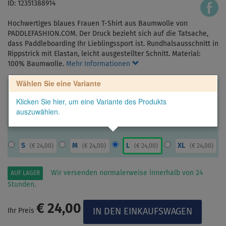
ID: 12351388914
Hochwertiges blaues Frauen T-Shirt aus Baumwolle von
PADDLEFASHION.COM. Der Druck bezieht sich auf die Tatsache,
dass Paddleboarding Ihr Lieblingssport ist. Rundhalsausschnitt in
Rippstrick mit Elastan, leicht ausgestellter Schnitt. Material:
100% Baumwolle.
Mehr Informationen
Wählen Sie eine Variante
Klicken Sie hier, um eine Variante des Produkts
auszuwählen.
S
M
L
XL
(
€ 24,00
)
(
€ 24,00
)
(
€ 24,00
)
(
€ 24,00
)
Wir versenden normalerweise innerhalb von 24
AUF LAGER
Stunden.
€ 24,00
Ihr Preis