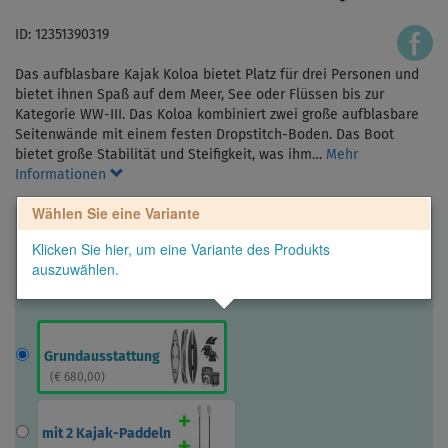
ID: 12351390319
Das aufblasbare Kajak Koloa bietet Platz für drei Personen und
bietet ihnen Spaß auf dem Meer, See oder Flüssen bis zur
Kategorie WW-III. Das Koloa kombiniert zwei große aufblasbare
Seitenwände mit einem festen Dropstitch-Boden. Das Boot
bietet große Stabilität und Steifigkeit, was ihm…
Mehr
Informationen
Wählen Sie eine Variante
Klicken Sie hier, um eine Variante des Produkts
auszuwählen.
Grundausstattung
(
€ 680,00
)
mit 2 Kajak-Paddeln