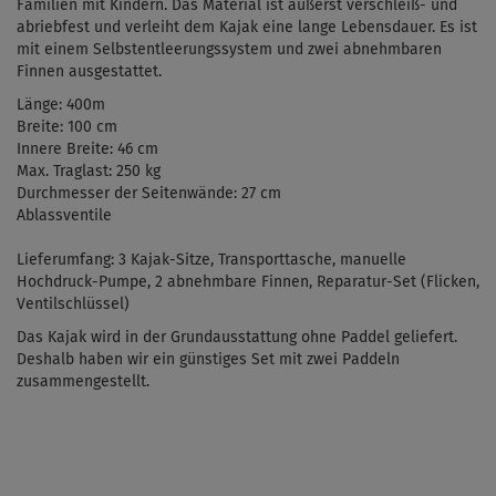
Familien mit Kindern. Das Material ist äußerst verschleiß- und
abriebfest und verleiht dem Kajak eine lange Lebensdauer. Es ist
mit einem Selbstentleerungssystem und zwei abnehmbaren
Finnen ausgestattet.
Länge:
400
m
Breite:
100
cm
Innere Breite:
46 cm
Max. Traglast:
250
kg
Durchmesser der Seitenwände: 27 cm
Ablassventile
Lieferumfang:
3 Kajak-Sitze
, Transporttasche, manuelle
Hochdruck-Pumpe, 2 abnehmbare Finnen, Reparatur-Set (Flicken,
Ventilschlüssel)
Das Kajak wird in der Grundausstattung ohne Paddel geliefert.
Deshalb haben wir ein günstiges Set mit zwei Paddeln
zusammengestellt.