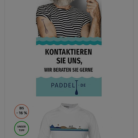
BIS
- 16
%
UNSER
TIPP