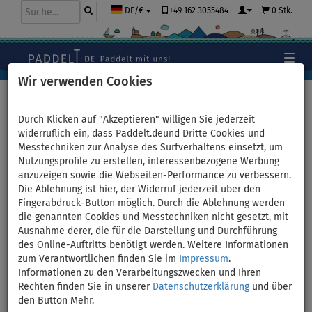
+49 162 3055484
0 Stk.
DE/€
Wir verwenden Cookies
Hauptseite
>
Kajaks und Kanus
>
universelle Kombikajaks
Durch Klicken auf "Akzeptieren" willigen Sie jederzeit
widerruflich ein, dass Paddelt.deund Dritte Cookies und
Messtechniken zur Analyse des Surfverhaltens einsetzt, um
Nutzungsprofile zu erstellen, interessenbezogene Werbung
Kajak AQUADESIGN Koloa 400
anzuzeigen sowie die Webseiten-Performance zu verbessern.
Die Ablehnung ist hier, der Widerruf jederzeit über den
- aufblasbares Kajak 3-
Fingerabdruck-Button möglich. Durch die Ablehnung werden
die genannten Cookies und Messtechniken nicht gesetzt, mit
Personen - Variante:
Ausnahme derer, die für die Darstellung und Durchführung
des Online-Auftritts benötigt werden. Weitere Informationen
Grundausstattung
zum Verantwortlichen finden Sie im
Impressum
.
Informationen zu den Verarbeitungszwecken und Ihren
Rechten finden Sie in unserer
Datenschutzerklärung
und über
VERSAND
GRATIS
den Button Mehr.