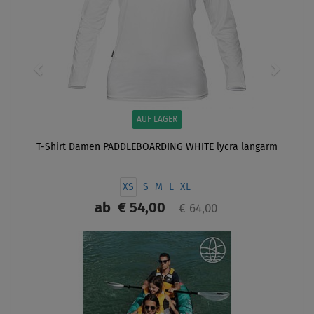
AUF LAGER
T-Shirt Damen PADDLEBOARDING WHITE lycra langarm
XS
S
M
L
XL
ab
€ 54,00
€ 64,00
ANZEIGEN