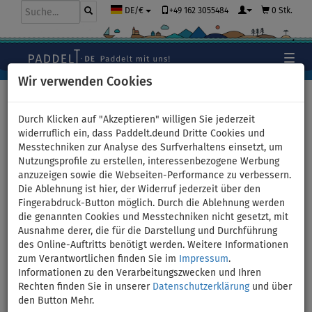
+49 162 3055484
0 Stk.
DE/€
Wir verwenden Cookies
Hauptseite
>
Kajaks und Kanus
>
Hochdruck-Dropstitch
Durch Klicken auf "Akzeptieren" willigen Sie jederzeit
widerruflich ein, dass Paddelt.deund Dritte Cookies und
Messtechniken zur Analyse des Surfverhaltens einsetzt, um
Nutzungsprofile zu erstellen, interessenbezogene Werbung
Kajak SUN REFLECTIONS FULL
anzuzeigen sowie die Webseiten-Performance zu verbessern.
Die Ablehnung ist hier, der Widerruf jederzeit über den
DS - aufblasbares Kajak 1-
Fingerabdruck-Button möglich. Durch die Ablehnung werden
die genannten Cookies und Messtechniken nicht gesetzt, mit
Person
Ausnahme derer, die für die Darstellung und Durchführung
des Online-Auftritts benötigt werden. Weitere Informationen
zum Verantwortlichen finden Sie im
Impressum
.
BIS
PADDEL
VERSAND
120 kg
INKL.
GRATIS
Informationen zu den Verarbeitungszwecken und Ihren
Rechten finden Sie in unserer
Datenschutzerklärung
und über
Previous
Nex
den Button Mehr.