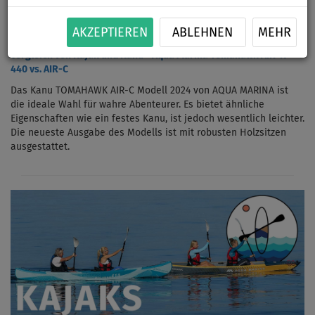
AKZEPTIEREN
ABLEHNEN
MEHR
Vergleich von Kajak und Kanu - Aqua Marina Tomahawk AIR-K
440 vs. AIR-C
Das Kanu TOMAHAWK AIR-C Modell 2024 von AQUA MARINA ist
die ideale Wahl für wahre Abenteurer. Es bietet ähnliche
Eigenschaften wie ein festes Kanu, ist jedoch wesentlich leichter.
Die neueste Ausgabe des Modells ist mit robusten Holzsitzen
ausgestattet.