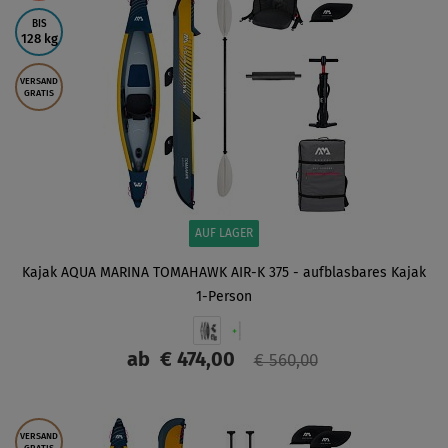
BIS
128 kg
VERSAND
GRATIS
AUF LAGER
Kajak AQUA MARINA TOMAHAWK AIR-K 375 - aufblasbares Kajak
1-Person
ab
€ 474,00
€ 560,00
ANZEIGEN
VERSAND