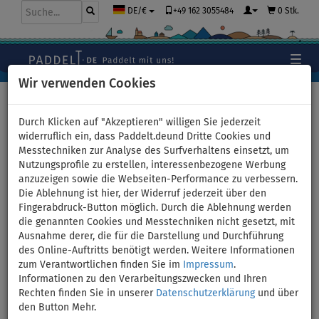
+49 162 3055484
0 Stk.
DE/€
Wir verwenden Cookies
Hauptseite
>
Kajaks und Kanus
>
TOMAHAWK
Durch Klicken auf "Akzeptieren" willigen Sie jederzeit
widerruflich ein, dass Paddelt.deund Dritte Cookies und
Messtechniken zur Analyse des Surfverhaltens einsetzt, um
Aqua Marina TOMAHAWK
Nutzungsprofile zu erstellen, interessenbezogene Werbung
anzuzeigen sowie die Webseiten-Performance zu verbessern.
Die Ablehnung ist hier, der Widerruf jederzeit über den
Fingerabdruck-Button möglich. Durch die Ablehnung werden
die genannten Cookies und Messtechniken nicht gesetzt, mit
Ausnahme derer, die für die Darstellung und Durchführung
des Online-Auftritts benötigt werden. Weitere Informationen
zum Verantwortlichen finden Sie im
Impressum
.
Informationen zu den Verarbeitungszwecken und Ihren
Rechten finden Sie in unserer
Datenschutzerklärung
und über
den Button Mehr.