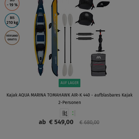
BIS
- 19
%
BIS
210 kg
VERSAND
GRATIS
AUF LAGER
Kajak AQUA MARINA TOMAHAWK AIR-K 440 - aufblasbares Kajak
2-Personen
ab
€ 549,00
€ 680,00
ANZEIGEN