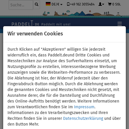
+49 162 3055484
0 Stk.
DE/€
Wir verwenden Cookies
Hauptseite
>
Zubehör
>
Sicherheit auf dem Wasser
>
Schwimmwesten
Durch Klicken auf "Akzeptieren" willigen Sie jederzeit
widerruflich ein, dass Paddelt.deund Dritte Cookies und
Messtechniken zur Analyse des Surfverhaltens einsetzt, um
Nutzungsprofile zu erstellen, interessenbezogene Werbung
AQUADESIGN Piko 100N
anzuzeigen sowie die Webseiten-Performance zu verbessern.
Die Ablehnung ist hier, der Widerruf jederzeit über den
Kinder Schwimmweste -
Fingerabdruck-Button möglich. Durch die Ablehnung werden
die genannten Cookies und Messtechniken nicht gesetzt, mit
Größe: T1
Ausnahme derer, die für die Darstellung und Durchführung
des Online-Auftritts benötigt werden. Weitere Informationen
zum Verantwortlichen finden Sie im
Impressum
.
BIS
-15
%
Informationen zu den Verarbeitungszwecken und Ihren
Rechten finden Sie in unserer
Datenschutzerklärung
und über
Previous
Nex
den Button Mehr.