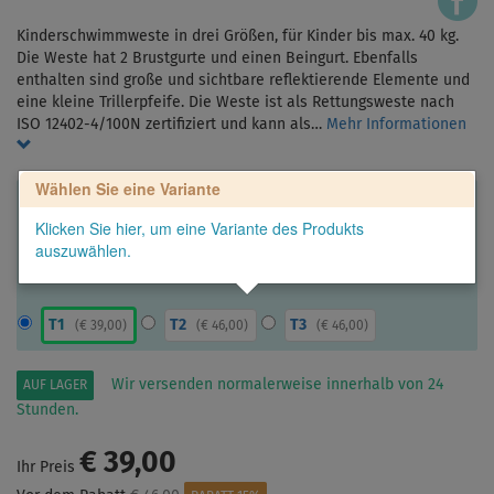
Kinderschwimmweste in drei Größen, für Kinder bis max. 40 kg.
Die Weste hat 2 Brustgurte und einen Beingurt. Ebenfalls
enthalten sind große und sichtbare reflektierende Elemente und
eine kleine Trillerpfeife. Die Weste ist als Rettungsweste nach
ISO 12402-4/100N zertifiziert und kann als…
Mehr Informationen
Wählen Sie eine Variante
Klicken Sie hier, um eine Variante des Produkts
auszuwählen.
T1
T2
T3
(
€ 39,00
)
(
€ 46,00
)
(
€ 46,00
)
Wir versenden normalerweise innerhalb von 24
AUF LAGER
Stunden.
€ 39,00
Ihr Preis