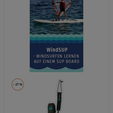
- 27
%