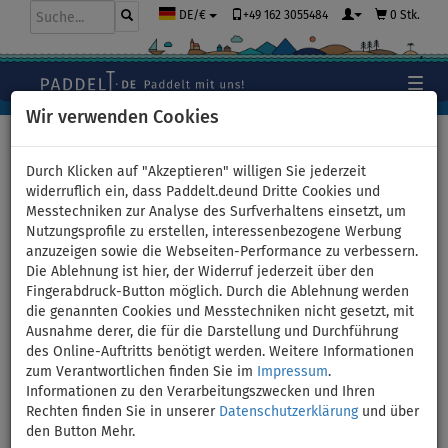
+49 162 3055484
0 Stk.
DE/€
Wir verwenden Cookies
Hauptseite
>
Zubehör
>
Kajak-Sitze
>
Für SUP-Boards
Durch Klicken auf "Akzeptieren" willigen Sie jederzeit
widerruflich ein, dass Paddelt.deund Dritte Cookies und
Messtechniken zur Analyse des Surfverhaltens einsetzt, um
Nutzungsprofile zu erstellen, interessenbezogene Werbung
Kajak-Sitz AQUA MARINA
anzuzeigen sowie die Webseiten-Performance zu verbessern.
Die Ablehnung ist hier, der Widerruf jederzeit über den
KAYAK SEAT für SUP Board
Fingerabdruck-Button möglich. Durch die Ablehnung werden
die genannten Cookies und Messtechniken nicht gesetzt, mit
Ausnahme derer, die für die Darstellung und Durchführung
des Online-Auftritts benötigt werden. Weitere Informationen
Previous
Nex
zum Verantwortlichen finden Sie im
Impressum
.
Informationen zu den Verarbeitungszwecken und Ihren
Rechten finden Sie in unserer
Datenschutzerklärung
und über
den Button Mehr.