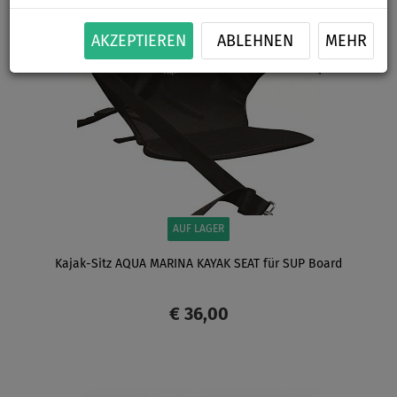
AKZEPTIEREN
ABLEHNEN
MEHR
AUF LAGER
Kajak-Sitz AQUA MARINA KAYAK SEAT für SUP Board
€ 36,00
ANZEIGEN