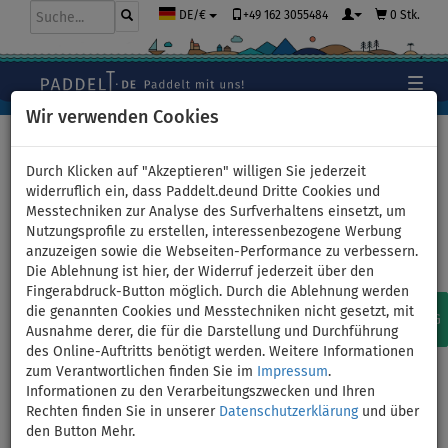
+49 162 3055484
0 Stk.
DE/€
Wir verwenden Cookies
Hauptseite
>
Zubehör
>
Kajak-Sitze
>
Für SUP-Boards
Durch Klicken auf "Akzeptieren" willigen Sie jederzeit
widerruflich ein, dass Paddelt.deund Dritte Cookies und
Messtechniken zur Analyse des Surfverhaltens einsetzt, um
Nutzungsprofile zu erstellen, interessenbezogene Werbung
Kajaksitze nur für SUP-Boards
anzuzeigen sowie die Webseiten-Performance zu verbessern.
Die Ablehnung ist hier, der Widerruf jederzeit über den
Fingerabdruck-Button möglich. Durch die Ablehnung werden
WIR EMPFEHLEN
7
die genannten Cookies und Messtechniken nicht gesetzt, mit
AUF LAGER
ZUR VORBESTELLUNG
Ausnahme derer, die für die Darstellung und Durchführung
des Online-Auftritts benötigt werden. Weitere Informationen
zum Verantwortlichen finden Sie im
Impressum
.
KAJAK-SITZE
Informationen zu den Verarbeitungszwecken und Ihren
Rechten finden Sie in unserer
Datenschutzerklärung
und über
den Button Mehr.