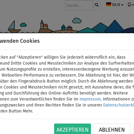
+
DE/€
rwenden Cookies
BOOTE UND MOTOREN
PADDEL
SEGEL
BEKLEIDUNG
ZUBEHÖ
cken auf "Akzeptieren" willigen Sie jederzeit widerruflich ein, dass
deund Dritte Cookies und Messtechniken zur Analyse des Surfverhalte
 um Nutzungsprofile zu erstellen, interessenbezogene Werbung anzuze
 Webseiten-Performance zu verbessern. Die Ablehnung ist hier, der W
ufblasbare SUP Boards
t über den Fingerabdruck-Button möglich. Durch die Ablehnung werden 
 Cookies und Messtechniken nicht gesetzt, mit Ausnahme derer, die f
ng und Durchführung des Online-Auftritts benötigt werden. Weitere
ionen zum Verantwortlichen finden Sie im
Impressum
. Informationen 
WIR EM
11
tungszwecken und Ihren Rechten finden Sie in unserer
Datenschutzerk
 den Button Mehr.
AKZEPTIEREN
ABLEHNEN