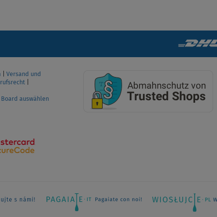
ANZEIGEN
m
|
Versand und
rufsrecht
|
P Board auswählen