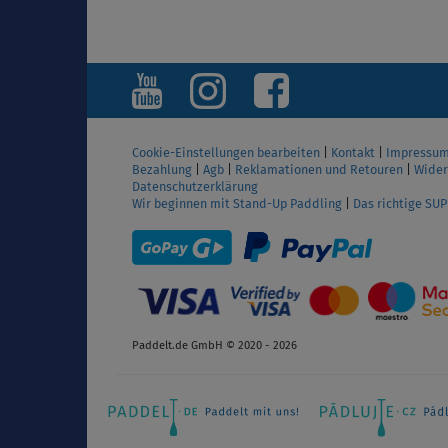
ANZEIGEN
Cookie-Einstellungen bearbeiten
|
Kontakt
|
Impressu
Bezahlung
|
Agb
|
Reklamationen und Retouren
|
Wider
Datenschutzerklärung
Wir beginnen mit Stand-Up Paddling
|
Das richtige SU
Paddelt.de GmbH © 2020 - 2026