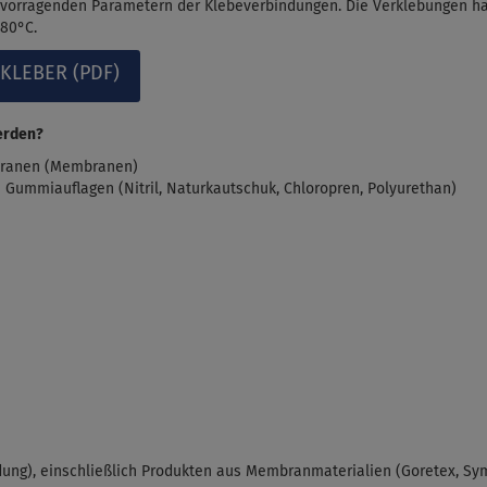
vorragenden Parametern der Klebeverbindungen. Die Verklebungen habe
+80°C.
KLEBER (PDF)
erden?
mbranen (Membranen)
n Gummiauflagen (Nitril, Naturkautschuk, Chloropren, Polyurethan)
ung), einschließlich Produkten aus Membranmaterialien (Goretex, Sym