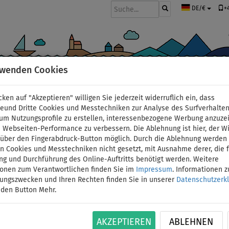
+
DE/€
rwenden Cookies
BOOTE UND MOTOREN
PADDEL
SEGEL
BEKLEIDUNG
ZUBEHÖ
cken auf "Akzeptieren" willigen Sie jederzeit widerruflich ein, dass
deund Dritte Cookies und Messtechniken zur Analyse des Surfverhalte
 um Nutzungsprofile zu erstellen, interessenbezogene Werbung anzuze
 Webseiten-Performance zu verbessern. Die Ablehnung ist hier, der W
X-tremefix outdoor Kl
t über den Fingerabdruck-Button möglich. Durch die Ablehnung werden 
 Cookies und Messtechniken nicht gesetzt, mit Ausnahme derer, die f
ng und Durchführung des Online-Auftritts benötigt werden. Weitere
aufblasbare SUP Boar
ionen zum Verantwortlichen finden Sie im
Impressum
. Informationen 
tungszwecken und Ihren Rechten finden Sie in unserer
Datenschutzerk
 den Button Mehr.
ID: 12351387351
Praktische 250-ml-Packung mit Pinsel in der Ka
AKZEPTIEREN
ABLEHNEN
einer Dichtung versehen, die ein Austrocknen d