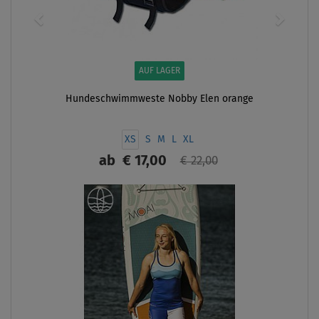
AUF LAGER
Hundeschwimmweste Nobby Elen orange
XS
S
M
L
XL
ab
€ 17,00
€ 22,00
ANZEIGEN