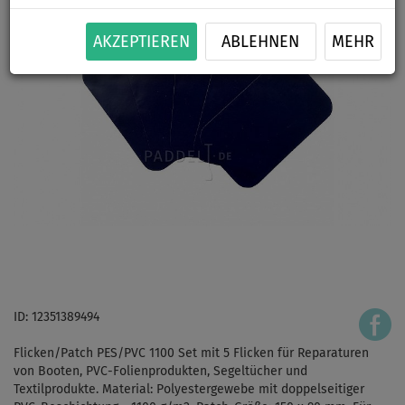
AKZEPTIEREN
ABLEHNEN
MEHR
ID: 12351389494
Flicken/Patch PES/PVC 1100 Set mit 5 Flicken für Reparaturen
von Booten, PVC-Folienprodukten, Segeltücher und
Textilprodukte. Material: Polyestergewebe mit doppelseitiger