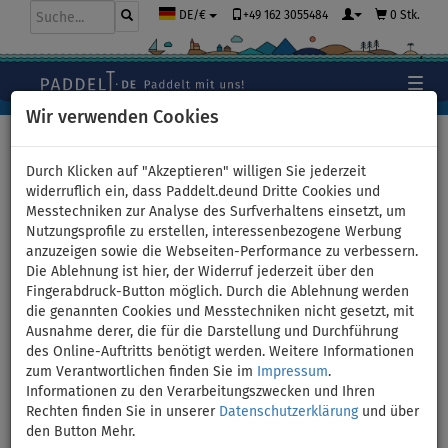
+49 162 3055484
0 Stk.
DE/€
Wir verwenden Cookies
Hauptseite
>
Zubehör
>
Reparatur Material
Durch Klicken auf "Akzeptieren" willigen Sie jederzeit
widerruflich ein, dass Paddelt.deund Dritte Cookies und
Messtechniken zur Analyse des Surfverhaltens einsetzt, um
Flicken/Patch DUNKELBLAU -
Nutzungsprofile zu erstellen, interessenbezogene Werbung
anzuzeigen sowie die Webseiten-Performance zu verbessern.
für aufblasbare SUP Boards
Die Ablehnung ist hier, der Widerruf jederzeit über den
Fingerabdruck-Button möglich. Durch die Ablehnung werden
die genannten Cookies und Messtechniken nicht gesetzt, mit
Ausnahme derer, die für die Darstellung und Durchführung
des Online-Auftritts benötigt werden. Weitere Informationen
zum Verantwortlichen finden Sie im
Impressum
.
Informationen zu den Verarbeitungszwecken und Ihren
Rechten finden Sie in unserer
Datenschutzerklärung
und über
den Button Mehr.