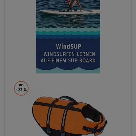
BIS
- 23
%