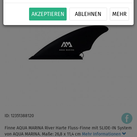
AKZEPTIEREN
ABLEHNEN
MEHR
ID: 12351388120
Finne AQUA MARINA River Harte Fluss-Finne mit SLIDE-IN System
von AQUA MARINA. Maße: 26,8 x 11,4 cm
Mehr Informationen