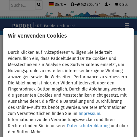
+49 162 3055484
0 Stk.
DE/€
Wir verwenden Cookies
Hauptseite
>
Zubehör
>
Finnen
>
SLIDE-IN
Durch Klicken auf "Akzeptieren" willigen Sie jederzeit
widerruflich ein, dass Paddelt.deund Dritte Cookies und
Messtechniken zur Analyse des Surfverhaltens einsetzt, um
AQUA MARINA RIVER SLIDE-IN
Nutzungsprofile zu erstellen, interessenbezogene Werbung
anzuzeigen sowie die Webseiten-Performance zu verbessern.
Finne für SUP Boards
Die Ablehnung ist hier, der Widerruf jederzeit über den
Fingerabdruck-Button möglich. Durch die Ablehnung werden
BIS
die genannten Cookies und Messtechniken nicht gesetzt, mit
-22
%
Ausnahme derer, die für die Darstellung und Durchführung
des Online-Auftritts benötigt werden. Weitere Informationen
zum Verantwortlichen finden Sie im
Impressum
.
Informationen zu den Verarbeitungszwecken und Ihren
Rechten finden Sie in unserer
Datenschutzerklärung
und über
den Button Mehr.