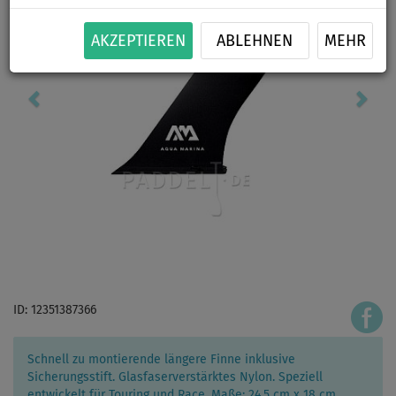
AKZEPTIEREN
ABLEHNEN
MEHR
ID: 12351387366
Schnell zu montierende längere Finne inklusive
Sicherungsstift. Glasfaserverstärktes Nylon. Speziell
entwickelt für Touring und Race. Maße: 24,5 cm x 18 cm