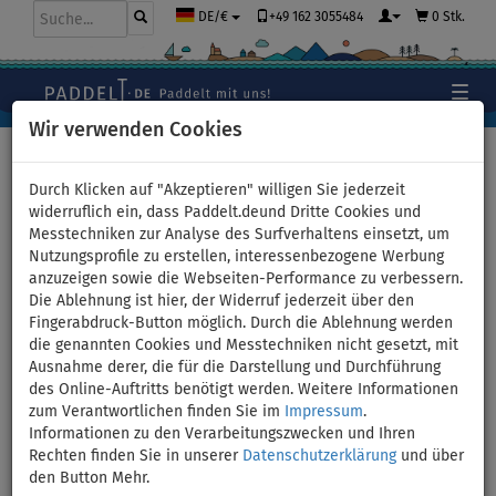
+49 162 3055484
0 Stk.
DE/€
Wir verwenden Cookies
Hauptseite
>
Zubehör
>
Finnen
>
SLIDE-IN
Durch Klicken auf "Akzeptieren" willigen Sie jederzeit
widerruflich ein, dass Paddelt.deund Dritte Cookies und
Messtechniken zur Analyse des Surfverhaltens einsetzt, um
AQUA MARINA SLIDE-IN Racing
Nutzungsprofile zu erstellen, interessenbezogene Werbung
anzuzeigen sowie die Webseiten-Performance zu verbessern.
Finne für SUP Boards 25 cm
Die Ablehnung ist hier, der Widerruf jederzeit über den
Fingerabdruck-Button möglich. Durch die Ablehnung werden
die genannten Cookies und Messtechniken nicht gesetzt, mit
Ausnahme derer, die für die Darstellung und Durchführung
Previous
Nex
des Online-Auftritts benötigt werden. Weitere Informationen
zum Verantwortlichen finden Sie im
Impressum
.
Informationen zu den Verarbeitungszwecken und Ihren
Rechten finden Sie in unserer
Datenschutzerklärung
und über
den Button Mehr.