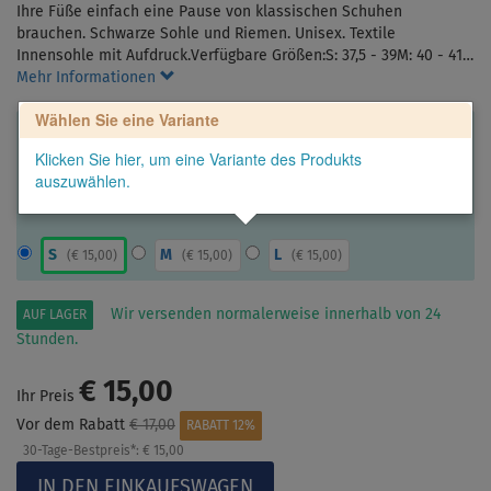
Ihre Füße einfach eine Pause von klassischen Schuhen
brauchen. Schwarze Sohle und Riemen. Unisex. Textile
Innensohle mit Aufdruck.Verfügbare Größen:S: 37,5 - 39M: 40 - 41…
Mehr Informationen
Wählen Sie eine Variante
Klicken Sie hier, um eine Variante des Produkts
auszuwählen.
S
M
L
(
€ 15,00
)
(
€ 15,00
)
(
€ 15,00
)
Wir versenden normalerweise innerhalb von 24
AUF LAGER
Stunden.
€ 15,00
Ihr Preis
Vor dem Rabatt
€ 17,00
RABATT 12%
30-Tage-Bestpreis*:
€ 15,00