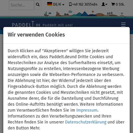
+49 162 3055484
0 Stk.
DE/€
Wir verwenden Cookies
Hauptseite
>
Bekleidung
>
Wasserschuhe
Durch Klicken auf "Akzeptieren" willigen Sie jederzeit
widerruflich ein, dass Paddelt.deund Dritte Cookies und
Messtechniken zur Analyse des Surfverhaltens einsetzt, um
Flip Flops PADDLEBOARDING
Nutzungsprofile zu erstellen, interessenbezogene Werbung
anzuzeigen sowie die Webseiten-Performance zu verbessern.
blue - Größe: S
Die Ablehnung ist hier, der Widerruf jederzeit über den
Fingerabdruck-Button möglich. Durch die Ablehnung werden
BIS
die genannten Cookies und Messtechniken nicht gesetzt, mit
-12
%
Ausnahme derer, die für die Darstellung und Durchführung
des Online-Auftritts benötigt werden. Weitere Informationen
Previous
Nex
zum Verantwortlichen finden Sie im
Impressum
.
Informationen zu den Verarbeitungszwecken und Ihren
Rechten finden Sie in unserer
Datenschutzerklärung
und über
den Button Mehr.