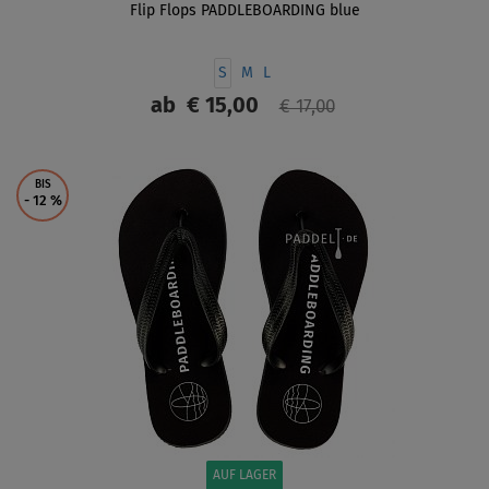
Flip Flops PADDLEBOARDING blue
S
M
L
ab
€ 15,00
€ 17,00
ANZEIGEN
BIS
- 12
%
AUF LAGER