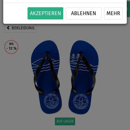
WIR EMPFEHLEN
3
AUF LAGER
ZUR VORBESTELLUNG
AKZEPTIEREN
ABLEHNEN
MEHR
BEKLEIDUNG
BIS
- 12
%
AUF LAGER