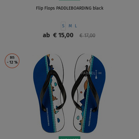
Flip Flops PADDLEBOARDING black
S
M
L
ab
€ 15,00
€ 17,00
ANZEIGEN
BIS
- 12
%