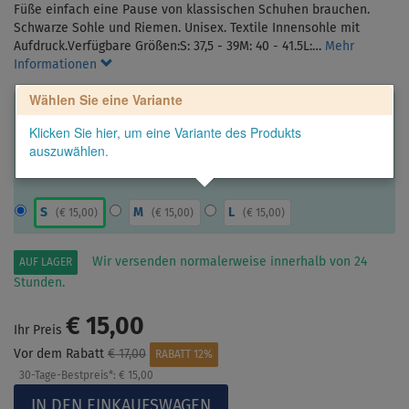
Füße einfach eine Pause von klassischen Schuhen brauchen.
Schwarze Sohle und Riemen. Unisex. Textile Innensohle mit
Aufdruck.Verfügbare Größen:S: 37,5 - 39M: 40 - 41.5L:…
Mehr
Informationen
Wählen Sie eine Variante
Klicken Sie hier, um eine Variante des Produkts
auszuwählen.
S
M
L
(
€ 15,00
)
(
€ 15,00
)
(
€ 15,00
)
Wir versenden normalerweise innerhalb von 24
AUF LAGER
Stunden.
€ 15,00
Ihr Preis
Vor dem Rabatt
€ 17,00
RABATT 12%
30-Tage-Bestpreis*:
€ 15,00