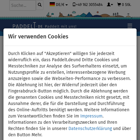
+49 162 3055484
0 Stk.
DE/€
Wir verwenden Cookies
Hauptseite
>
Bekleidung
>
Wasserschuhe
Durch Klicken auf "Akzeptieren" willigen Sie jederzeit
widerruflich ein, dass Paddelt.deund Dritte Cookies und
Messtechniken zur Analyse des Surfverhaltens einsetzt, um
Flip Flops PADDLEBOARDING
Nutzungsprofile zu erstellen, interessenbezogene Werbung
anzuzeigen sowie die Webseiten-Performance zu verbessern.
Landschaft - Größe: S
Die Ablehnung ist hier, der Widerruf jederzeit über den
Fingerabdruck-Button möglich. Durch die Ablehnung werden
BIS
die genannten Cookies und Messtechniken nicht gesetzt, mit
-12
%
Ausnahme derer, die für die Darstellung und Durchführung
des Online-Auftritts benötigt werden. Weitere Informationen
Previous
Nex
zum Verantwortlichen finden Sie im
Impressum
.
Informationen zu den Verarbeitungszwecken und Ihren
Rechten finden Sie in unserer
Datenschutzerklärung
und über
den Button Mehr.