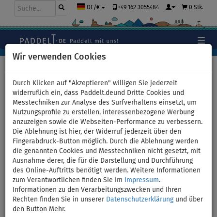
+49 162 3055484
0 Stk.
DE/€
Wir verwenden Cookies
Hauptseite
>
Bekleidung
>
Wasserschuhe
Durch Klicken auf "Akzeptieren" willigen Sie jederzeit
widerruflich ein, dass Paddelt.deund Dritte Cookies und
Messtechniken zur Analyse des Surfverhaltens einsetzt, um
Flip Flops PADDLEBOARDING
Nutzungsprofile zu erstellen, interessenbezogene Werbung
anzuzeigen sowie die Webseiten-Performance zu verbessern.
blue - Größe: L
Die Ablehnung ist hier, der Widerruf jederzeit über den
Fingerabdruck-Button möglich. Durch die Ablehnung werden
BIS
die genannten Cookies und Messtechniken nicht gesetzt, mit
-12
%
Ausnahme derer, die für die Darstellung und Durchführung
des Online-Auftritts benötigt werden. Weitere Informationen
Previous
Nex
zum Verantwortlichen finden Sie im
Impressum
.
Informationen zu den Verarbeitungszwecken und Ihren
Rechten finden Sie in unserer
Datenschutzerklärung
und über
den Button Mehr.