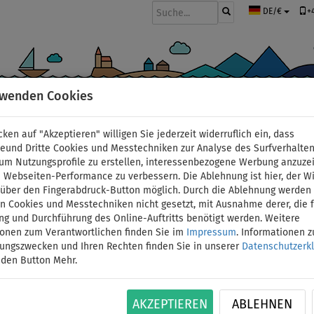
+
DE/€
rwenden Cookies
BOOTE UND MOTOREN
PADDEL
SEGEL
BEKLEIDUNG
ZUBEHÖ
cken auf "Akzeptieren" willigen Sie jederzeit widerruflich ein, dass
deund Dritte Cookies und Messtechniken zur Analyse des Surfverhalte
 um Nutzungsprofile zu erstellen, interessenbezogene Werbung anzuze
 Webseiten-Performance zu verbessern. Die Ablehnung ist hier, der W
Flip Flops PADDLEBOA
t über den Fingerabdruck-Button möglich. Durch die Ablehnung werden 
 Cookies und Messtechniken nicht gesetzt, mit Ausnahme derer, die f
ng und Durchführung des Online-Auftritts benötigt werden. Weitere
Größe: S
ionen zum Verantwortlichen finden Sie im
Impressum
. Informationen 
tungszwecken und Ihren Rechten finden Sie in unserer
Datenschutzerk
BIS
 den Button Mehr.
ID: 12351388454
-12
%
Einfache und praktische Flip Flops mit einem La
AKZEPTIEREN
ABLEHNEN
Freizeit, oder wenn Ihre Füße einfach eine Pa