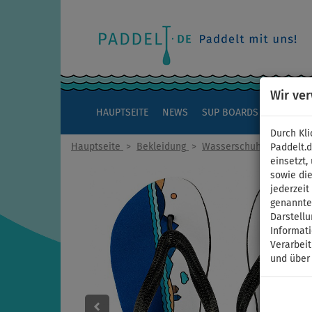
Wir ve
HAUPTSEITE
NEWS
SUP BOARDS
KAJAKS
Durch Kli
Hauptseite
>
Bekleidung
>
Wasserschuhe
Paddelt.
einsetzt,
sowie die
jederzei
genannten
Darstellu
Informat
Verarbei
und über