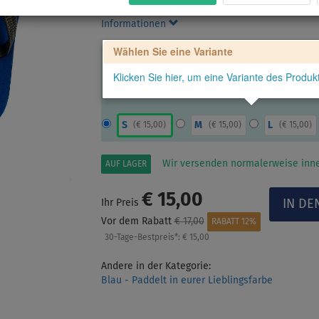
und Riemen. Unisex. Textile Innensohle mit Aufd
Informationen
Wählen Sie eine Variante
Klicken Sie hier, um eine Variante des Produ
S
M
L
(
€ 15,00
)
(
€ 15,00
)
(
€ 15,00
)
Wir versenden normalerweise inne
AUF LAGER
€ 15,00
Ihr Preis
Vor dem Rabatt
€ 17,00
RABATT 12%
30-Tage-Bestpreis*:
€ 15,00
Andere in der Kategorie:
Blau - Paddelt in eurer Lieblingsfarbe