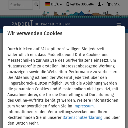
+49 162 3055484
0 Stk.
DE/€
Wir verwenden Cookies
Hauptseite
>
Bekleidung
>
Caps
>
Snapback Caps
Durch Klicken auf "Akzeptieren" willigen Sie jederzeit
widerruflich ein, dass Paddelt.deund Dritte Cookies und
Messtechniken zur Analyse des Surfverhaltens einsetzt, um
Nutzungsprofile zu erstellen, interessenbezogene Werbung
Snapback Cap
anzuzeigen sowie die Webseiten-Performance zu verbessern.
Die Ablehnung ist hier, der Widerruf jederzeit über den
PADDLEBOARDING
Fingerabdruck-Button möglich. Durch die Ablehnung werden
die genannten Cookies und Messtechniken nicht gesetzt, mit
white/black Logo-Stamp
Ausnahme derer, die für die Darstellung und Durchführung
des Online-Auftritts benötigt werden. Weitere Informationen
zum Verantwortlichen finden Sie im
Impressum
.
BIS
-8
%
Informationen zu den Verarbeitungszwecken und Ihren
Rechten finden Sie in unserer
Datenschutzerklärung
und über
Previous
Nex
den Button Mehr.