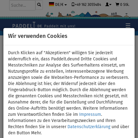
+49 162 3055484
0 Stk.
DE/€
Wir verwenden Cookies
Hauptseite
>
Bekleidung
>
Caps
>
Snapback Caps
Durch Klicken auf "Akzeptieren" willigen Sie jederzeit
widerruflich ein, dass Paddelt.deund Dritte Cookies und
Messtechniken zur Analyse des Surfverhaltens einsetzt, um
Nutzungsprofile zu erstellen, interessenbezogene Werbung
Snapback Cap
anzuzeigen sowie die Webseiten-Performance zu verbessern.
Die Ablehnung ist hier, der Widerruf jederzeit über den
PADDLEBOARDING black/blue
Fingerabdruck-Button möglich. Durch die Ablehnung werden
die genannten Cookies und Messtechniken nicht gesetzt, mit
Logo-Stamp
Ausnahme derer, die für die Darstellung und Durchführung
des Online-Auftritts benötigt werden. Weitere Informationen
zum Verantwortlichen finden Sie im
Impressum
.
BIS
-8
%
Informationen zu den Verarbeitungszwecken und Ihren
Rechten finden Sie in unserer
Datenschutzerklärung
und über
Previous
Nex
den Button Mehr.