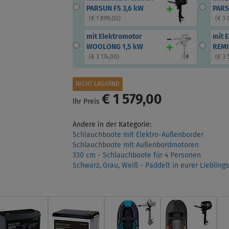
PARSUN F5 3,6 kW
PARS
(
€ 1 899,00
)
(
€ 3 
mit Elektromotor
mit 
WOOLONG 1,5 kW
REMI
(
€ 3 174,00
)
(
€ 3 
NICHT LAGERND
€ 1 579,00
Ihr Preis
Andere in der Kategorie:
Schlauchboote mit Elektro-Außenborder
Schlauchboote mit Außenbordmotoren
330 cm - Schlauchboote für 4 Personen
Schwarz, Grau, Weiß - Paddelt in eurer Liebling