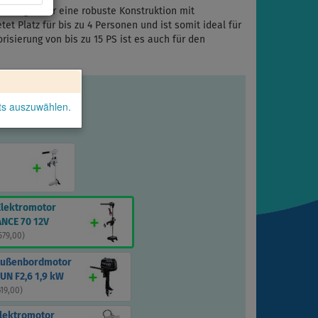
verfügt über eine robuste Konstruktion mit
t Platz für bis zu 4 Personen und ist somit ideal für
risierung von bis zu 15 PS ist es auch für den
kts auszuwählen.
Elektromotor
NCE 70 12V
 579,00
)
Außenbordmotor
UN F2,6 1,9 kW
619,00
)
Elektromotor