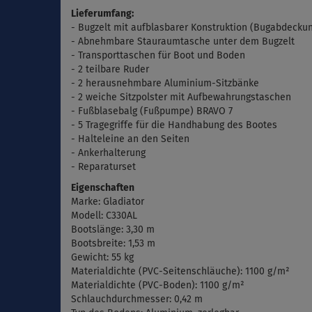
Lieferumfang:
- Bugzelt mit aufblasbarer Konstruktion (Bugabdecku
- Abnehmbare Stauraumtasche unter dem Bugzelt
- Transporttaschen für Boot und Boden
- 2 teilbare Ruder
- 2 herausnehmbare Aluminium-Sitzbänke
- 2 weiche Sitzpolster mit Aufbewahrungstaschen
-
Fu
ß
blasebalg
(
Fußpumpe) BRAVO 7
- 5 Tragegriffe für die Handhabung des Bootes
- Halteleine an den Seiten
- Ankerhalterung
- Reparaturset
Eigenschaften
Marke: Gladiator
Modell: C330AL
Bootslänge: 3,30 m
Bootsbreite: 1,53 m
Gewicht: 55 kg
Materialdichte (PVC-Seitenschläuche): 1100 g/m²
Materialdichte (PVC-Boden): 1100 g/m²
Schlauchdurchmesser: 0,42 m