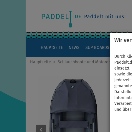
Wir ve
HAUPTSEITE
NEWS
SUP BOARDS
KAJAKS
Durch Kli
Hauptseite
>
Schlauchboote und Motoren
Paddelt.
einsetzt,
sowie die
jederzei
genannten
Darstellu
Informat
Verarbei
und über