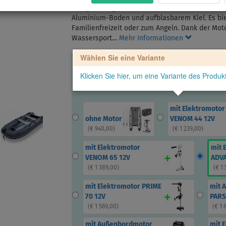
Das geräumige Schlauchboot Gladiator C330 AL 
Aluminium-Boden und aufblasbarem Kiel. Es biete
Familienfreizeit oder zum Angeln. Dank der Moto
Wassersport…
Mehr Informationen
Wählen Sie eine Variante
Klicken Sie hier, um eine Variante des Produ
mit Elektromotor
ohne Motor
VENOM 44 12V
(
€ 940,00
)
(
€ 1 239,00
)
mit Elektromotor
mit 
VENOM 65 12V
ADVA
(
€ 1 389,00
)
(
€ 1
mit Elektromotor PRIME
mit 
70 12V
PARS
(
€ 1 569,00
)
(
€ 1 
mit Außenbordmotor
mit 