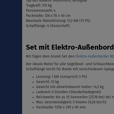
Typ des Bodens: Aluminium, zerlegbar
Tragkraft: 575 kg
Personenanzahl: 4
Packmaße:
126 x 70 x 40 cm
Maximale
Motorleistung:
11,2 kW (15 PS)
Schaftlänge: S (Kurzschaft)
Set mit Elektro-Außenbor
Wir fügen dem Grund-Set den
Elektro-Außenborder R
Der ideale Motor für alle Segelboot- und Schlauchboot
Schaftlänge leicht für Boote mit verschiedenen Spie
Leistung: 1 kW (entspricht 3 PS)
Gewicht: 12 kg
Gewicht mit abnehmbarem Halter: 14,5 kg
Ladezeit: 6 Stunden (Standartladegerät)
Reichweite: bis zu 15 Seemeilen (27,78 km) bei m
Max. Geschwindigkeit: 5 Knoten (9,26 km/h)
Packmaße: 1250 x 295 x 90 mm