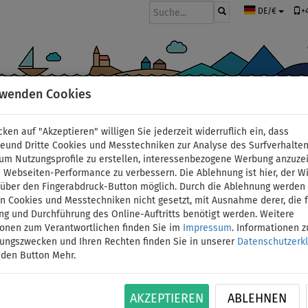
+
DE/€
rwenden Cookies
BOOTE UND MOTOREN
PADDEL
SEGEL
BEKLEIDUNG
ZUBEHÖ
cken auf "Akzeptieren" willigen Sie jederzeit widerruflich ein, dass
deund Dritte Cookies und Messtechniken zur Analyse des Surfverhalte
 um Nutzungsprofile zu erstellen, interessenbezogene Werbung anzuze
 Webseiten-Performance zu verbessern. Die Ablehnung ist hier, der W
Schlauchboot GLADIAT
t über den Fingerabdruck-Button möglich. Durch die Ablehnung werden 
 Cookies und Messtechniken nicht gesetzt, mit Ausnahme derer, die f
ng und Durchführung des Online-Auftritts benötigt werden. Weitere
mit Aluminiumboden - 
ionen zum Verantwortlichen finden Sie im
Impressum
. Informationen 
tungszwecken und Ihren Rechten finden Sie in unserer
Datenschutzerk
ADVANCE 70 12V
 den Button Mehr.
ID: 12351391898
AKZEPTIEREN
ABLEHNEN