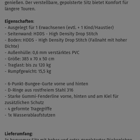
genießen. Der verstellbare, gepolsterte Sitz bietet Komfort für
längere Touren.
Eigenschaften
:
- Ausgelegt für 1 Erwachsenen (evtl. + 1 Kind/Haustier)
- Seitenwand: HDDS - High Density Drop Stitch
- Boden: HDDS - High Density Drop Stitch (Fallnaht mit hoher
Dichte)
- Außenhülle: 0,6 mm verstärktes PVC
- Größe: 385 x 70 x 50 cm
- Traglast: bis zu 120 kg
- Rumpfgewicht: 15,5 kg
- 6-Punkt-Bungee-Gurte vorne und hinten
- D-Ringe aus rostfreiem Stahl 316
- Starke Gummi-Fenderline vorne, hinten und am Kiel für
zusätzlichen Schutz
- 4 geformte Tragegriffe
- 1x Wasserablaufstutzen
Lieferumfang
: