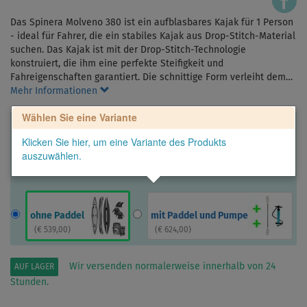
Das Spinera Molveno 380 ist ein aufblasbares Kajak für 1 Person
- ideal für Fahrer, die ein stabiles Kajak aus Drop-Stitch-Material
suchen. Das Kajak ist mit der Drop-Stitch-Technologie
konstruiert, die ihm eine perfekte Steifigkeit und
Fahreigenschaften garantiert. Die schnittige Form verleiht dem…
Mehr Informationen
Wählen Sie eine Variante
Klicken Sie hier, um eine Variante des Produkts
auszuwählen.
ohne Paddel
mit Paddel und Pumpe
(
€ 539,00
)
(
€ 624,00
)
Wir versenden normalerweise innerhalb von 24
AUF LAGER
Stunden.