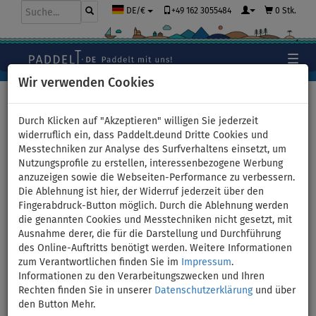
+49 162 3055484
0 Stk.
DE/€
Wir verwenden Cookies
Hauptseite
>
Kajaks und Kanus
>
Hochdruck-Dropstitch
Durch Klicken auf "Akzeptieren" willigen Sie jederzeit
widerruflich ein, dass Paddelt.deund Dritte Cookies und
Messtechniken zur Analyse des Surfverhaltens einsetzt, um
Nutzungsprofile zu erstellen, interessenbezogene Werbung
Kajak Spinera Molveno 380 -
anzuzeigen sowie die Webseiten-Performance zu verbessern.
Die Ablehnung ist hier, der Widerruf jederzeit über den
aufblasbares Kajak 1-Person -
Fingerabdruck-Button möglich. Durch die Ablehnung werden
die genannten Cookies und Messtechniken nicht gesetzt, mit
Variante: ohne Paddel
Ausnahme derer, die für die Darstellung und Durchführung
des Online-Auftritts benötigt werden. Weitere Informationen
zum Verantwortlichen finden Sie im
Impressum
.
BIS
VERSAND
-10
%
GRATIS
Informationen zu den Verarbeitungszwecken und Ihren
Rechten finden Sie in unserer
Datenschutzerklärung
und über
Previous
Nex
den Button Mehr.