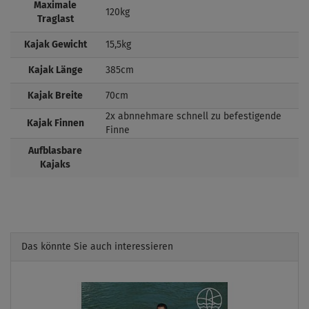
Maximale
120kg
Traglast
Kajak Gewicht
15,5kg
Kajak Länge
385cm
Kajak Breite
70cm
2x abnnehmare schnell zu befestigende
Kajak Finnen
Finne
Aufblasbare
Kajaks
Das könnte Sie auch interessieren
Previous
Next