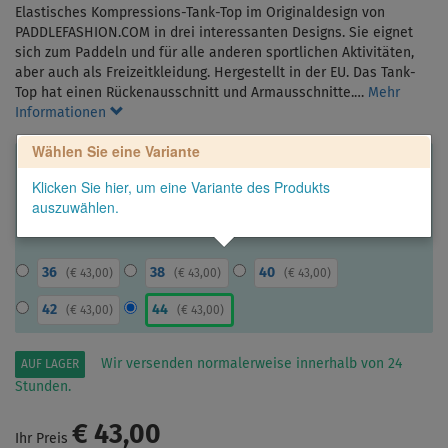
Elastisches Kompressions-Tank-Top im Originaldesign von
PADDLEFASHION.COM in drei interessanten Designs. Sie eignet
sich zum Paddeln und für alle anderen sportlichen Aktivitäten,
aber auch als Freizeitkleidung. Hergestellt in der EU. Das Tank-
Top hat einen Rückenausschnitt und Armausschnitte.…
Mehr
Informationen
Wählen Sie eine Variante
Klicken Sie hier, um eine Variante des Produkts
auszuwählen.
36
38
40
(
€ 43,00
)
(
€ 43,00
)
(
€ 43,00
)
42
44
(
€ 43,00
)
(
€ 43,00
)
Wir versenden normalerweise innerhalb von 24
AUF LAGER
Stunden.
€ 43,00
Ihr Preis