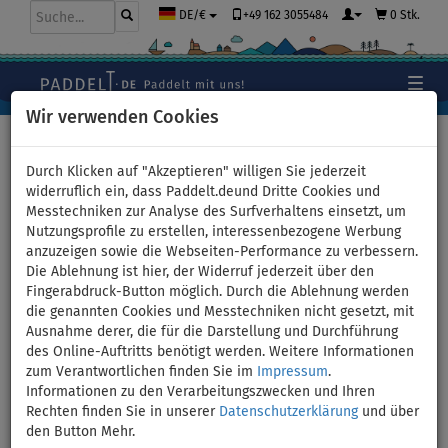
+49 162 3055484
0 Stk.
DE/€
Wir verwenden Cookies
Hauptseite
>
Bekleidung
>
Tank-Tops
Durch Klicken auf "Akzeptieren" willigen Sie jederzeit
widerruflich ein, dass Paddelt.deund Dritte Cookies und
Messtechniken zur Analyse des Surfverhaltens einsetzt, um
Damen Tank Top elastisch
Nutzungsprofile zu erstellen, interessenbezogene Werbung
anzuzeigen sowie die Webseiten-Performance zu verbessern.
PADDLEBOARDING WHITE -
Die Ablehnung ist hier, der Widerruf jederzeit über den
Fingerabdruck-Button möglich. Durch die Ablehnung werden
Größe: 44
die genannten Cookies und Messtechniken nicht gesetzt, mit
Ausnahme derer, die für die Darstellung und Durchführung
des Online-Auftritts benötigt werden. Weitere Informationen
BIS
UNSER
-16
%
TIPP
zum Verantwortlichen finden Sie im
Impressum
.
Informationen zu den Verarbeitungszwecken und Ihren
Previous
Nex
Rechten finden Sie in unserer
Datenschutzerklärung
und über
den Button Mehr.