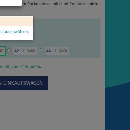
nk-Top hat einen Rückenausschnitt und Armausschnitte.
kts auszuwählen.
42
44
00
)
(
€ 43,00
)
(
€ 43,00
)
rhalb von 24 Stunden.