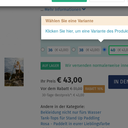
Freizeitkleidung. Hergestellt in der EU. Das Ta
…
Mehr Informationen
Wählen Sie eine Variante
Klicken Sie hier, um eine Variante des Produ
36
38
40
(
€ 43,00
)
(
€ 43,00
)
(
€ 43,
Wir versenden normalerweise inne
AUF LAGER
€ 43,00
Ihr Preis
Vor dem Rabatt
€ 51,00
RABATT 16%
30-Tage-Bestpreis*:
€ 43,00
Andere in der Kategorie:
Bekleidung nicht nur fürs Wasser
Tank-Tops für Stand Up Paddling
Rosa - Paddelt in eurer Lieblingsfarbe