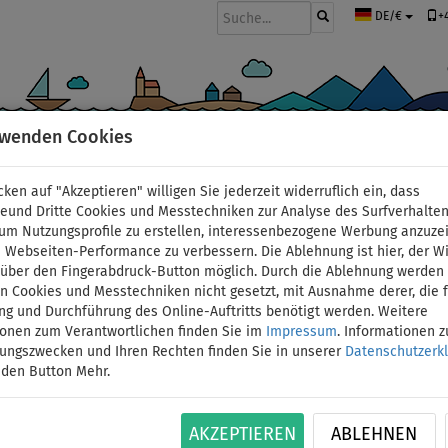
+
DE/€
rwenden Cookies
BOOTE UND MOTOREN
PADDEL
SEGEL
BEKLEIDUNG
ZUBEHÖ
cken auf "Akzeptieren" willigen Sie jederzeit widerruflich ein, dass
deund Dritte Cookies und Messtechniken zur Analyse des Surfverhalte
 um Nutzungsprofile zu erstellen, interessenbezogene Werbung anzuze
 Webseiten-Performance zu verbessern. Die Ablehnung ist hier, der W
Damen Tank Top elas
t über den Fingerabdruck-Button möglich. Durch die Ablehnung werden 
 Cookies und Messtechniken nicht gesetzt, mit Ausnahme derer, die f
ng und Durchführung des Online-Auftritts benötigt werden. Weitere
WHITE - Größe: 40
ionen zum Verantwortlichen finden Sie im
Impressum
. Informationen 
tungszwecken und Ihren Rechten finden Sie in unserer
Datenschutzerk
BIS
 den Button Mehr.
UNSER
ID: 12351388985
-16
%
TIPP
Elastisches Kompressions-Tank-Top im Original
AKZEPTIEREN
ABLEHNEN
Designs. Sie eignet sich zum Paddeln und für al