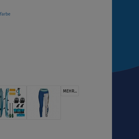
sfarbe
MEHR...